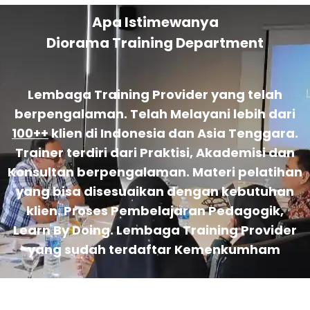
Apa Istimewanya
Diorama Training Department
Lembaga Training Provider yang telah
berpengalaman. Telah Melayani lebih dari
100++
klien di Indonesia dan Asia Tenggara.
Trainer terdiri dari Praktisi, Akademisi dan
Konsultan berpengalaman. Materi pelatihan
yang bisa disesuaikan dengan kebutuhan
klien. Proses Pembelajaran Pedagogik,
Learn By Doing. Lembaga Training Provider
yang sudah terdaftar Kemenkumham