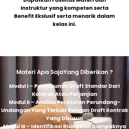
Instruktur yang kompeten serta
Benefit Ekslusif serta menarik dalam
kelas ini.
Materi Apa SajaYang Diberikan ?
Modul I – Penyusunan Draft Standar Dari
Kontrak Atau Perjanjian
Modul II – Analisa Peraturan Perundang-
Undangan Yang Terkait Dengan Draft Kontrak
Yang Disusun
Modul III – Identifikasi Risiko Dan Dampaknya