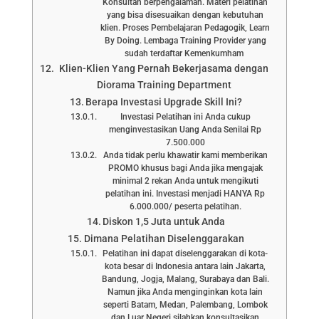
Konsultan berpengalaman. Materi pelatihan
yang bisa disesuaikan dengan kebutuhan
klien. Proses Pembelajaran Pedagogik, Learn
By Doing. Lembaga Training Provider yang
sudah terdaftar Kemenkumham
Klien-Klien Yang Pernah Bekerjasama dengan
Diorama Training Department
Berapa Investasi Upgrade Skill Ini?
Investasi Pelatihan ini Anda cukup
menginvestasikan Uang Anda Senilai Rp
7.500.000
Anda tidak perlu khawatir kami memberikan
PROMO khusus bagi Anda jika mengajak
minimal 2 rekan Anda untuk mengikuti
pelatihan ini. Investasi menjadi HANYA Rp
6.000.000/ peserta pelatihan.
Diskon 1,5 Juta untuk Anda
Dimana Pelatihan Diselenggarakan
Pelatihan ini dapat diselenggarakan di kota-
kota besar di Indonesia antara lain Jakarta,
Bandung, Jogja, Malang, Surabaya dan Bali.
Namun jika Anda menginginkan kota lain
seperti Batam, Medan, Palembang, Lombok
dan Luar Negeri silahkan konsultasikan