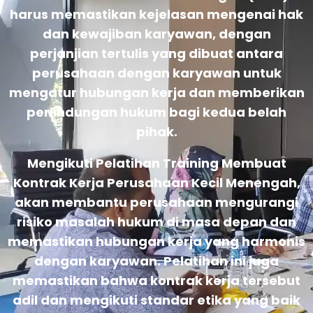
harus memastikan kejelasan mengenai hak
dan kewajiban karyawan, dengan
perjanjian tertulis yang dibuat antara
perusahaan dengan karyawan untuk
mengatur hubungan kerja dan memberikan
perlindungan hukum bagi kedua belah
pihak.
Mengikuti Pelatihan Training Membuat
Kontrak Kerja Perusahaan Kecil Menengah,
akan membantu perusahaan mengurangi
risiko masalah hukum di masa depan dan
memastikan hubungan kerja yang harmonis
dengan karyawan. Pelatihan ini juga
memastikan bahwa kontrak kerja tersebut
adil dan mengikuti standar etika yang baik