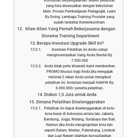
Konsultan berpengalaman. Materi pelatihan
yang bisa disesuaikan dengan kebutuhan
klien. Proses Pembelajaran Pedagogik, Learn
By Doing. Lembaga Training Provider yang
sudah terdaftar Kemenkumham
Klien-Klien Yang Pernah Bekerjasama dengan
Diorama Training Department
Berapa Investasi Upgrade Skill Ini?
Investasi Pelatihan ini Anda cukup
menginvestasikan Uang Anda Senilai Rp
7.500.000
Anda tidak perlu khawatir kami memberikan
PROMO khusus bagi Anda jika mengajak
minimal 2 rekan Anda untuk mengikuti
pelatihan ini. Investasi menjadi HANYA Rp
6.000.000/ peserta pelatihan.
Diskon 1,5 Juta untuk Anda
Dimana Pelatihan Diselenggarakan
Pelatihan ini dapat diselenggarakan di kota-
kota besar di Indonesia antara lain Jakarta,
Bandung, Jogja, Malang, Surabaya dan Bali.
Namun jika Anda menginginkan kota lain
seperti Batam, Medan, Palembang, Lombok
dan Luar Negeri silahkan konsultasikan