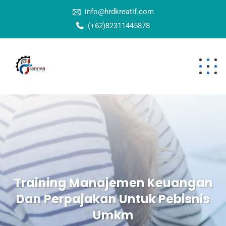
info@hrdkreatif.com
(+62)82311445878
Training Manajemen Keuangan
Dan Perpajakan Untuk Pebisnis
Umkm