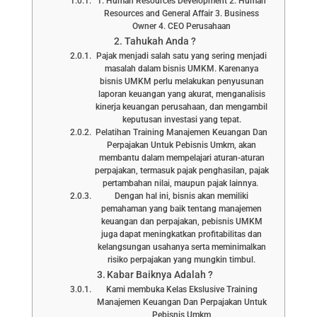
1. Human Resources Development 2. Human
Resources and General Affair 3. Business
Owner 4. CEO Perusahaan
Tahukah Anda ?
Pajak menjadi salah satu yang sering menjadi
masalah dalam bisnis UMKM. Karenanya
bisnis UMKM perlu melakukan penyusunan
laporan keuangan yang akurat, menganalisis
kinerja keuangan perusahaan, dan mengambil
keputusan investasi yang tepat.
Pelatihan Training Manajemen Keuangan Dan
Perpajakan Untuk Pebisnis Umkm, akan
membantu dalam mempelajari aturan-aturan
perpajakan, termasuk pajak penghasilan, pajak
pertambahan nilai, maupun pajak lainnya.
Dengan hal ini, bisnis akan memiliki
pemahaman yang baik tentang manajemen
keuangan dan perpajakan, pebisnis UMKM
juga dapat meningkatkan profitabilitas dan
kelangsungan usahanya serta meminimalkan
risiko perpajakan yang mungkin timbul.
Kabar Baiknya Adalah ?
Kami membuka Kelas Ekslusive Training
Manajemen Keuangan Dan Perpajakan Untuk
Pebisnis Umkm