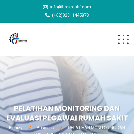
info@hrdkreatif.com
(+62)82311445878
PELATIHAN MONITORING DAN
EVALUASI PEGAWAI RUMAH SAKIT
Bisnizy
Business
PELATIHAN MONITORING DAN