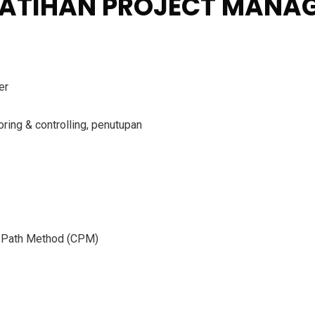
ELATIHAN PROJECT MANA
er
oring & controlling, penutupan
al Path Method (CPM)