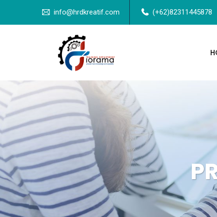
info@hrdkreatif.com
(+62)82311445878
H
P