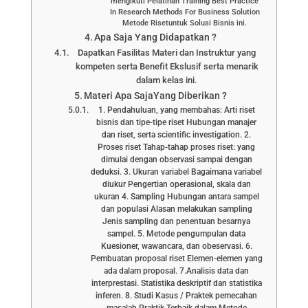
mengikuti Pelatihan Training Best Practice
In Research Methods For Business Solution
Metode Risetuntuk Solusi Bisnis ini.
Apa Saja Yang Didapatkan ?
Dapatkan Fasilitas Materi dan Instruktur yang
kompeten serta Benefit Ekslusif serta menarik
dalam kelas ini.
Materi Apa SajaYang Diberikan ?
1. Pendahuluan, yang membahas: Arti riset
bisnis dan tipe-tipe riset Hubungan manajer
dan riset, serta scientific investigation. 2.
Proses riset Tahap-tahap proses riset: yang
dimulai dengan observasi sampai dengan
deduksi. 3. Ukuran variabel Bagaimana variabel
diukur Pengertian operasional, skala dan
ukuran 4. Sampling Hubungan antara sampel
dan populasi Alasan melakukan sampling
Jenis sampling dan penentuan besarnya
sampel. 5. Metode pengumpulan data
Kuesioner, wawancara, dan obeservasi. 6.
Pembuatan proposal riset Elemen-elemen yang
ada dalam proposal. 7.Analisis data dan
interprestasi. Statistika deskriptif dan statistika
inferen. 8. Studi Kasus / Praktek pemecahan
masalah Praktik Terbaik dalam Metode