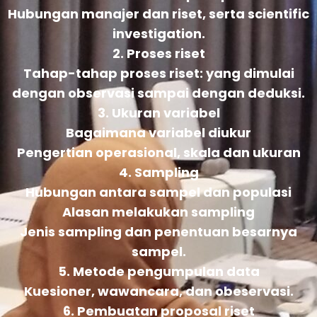
Hubungan manajer dan riset, serta scientific
investigation.
2. Proses riset
Tahap-tahap proses riset: yang dimulai
dengan observasi sampai dengan deduksi.
3. Ukuran variabel
Bagaimana variabel diukur
Pengertian operasional, skala dan ukuran
4. Sampling
Hubungan antara sampel dan populasi
Alasan melakukan sampling
Jenis sampling dan penentuan besarnya
sampel.
5. Metode pengumpulan data
Kuesioner, wawancara, dan obeservasi.
6. Pembuatan proposal riset