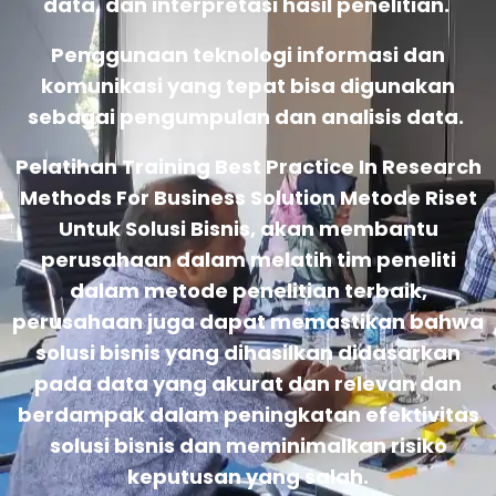
data, dan interpretasi hasil penelitian.
Penggunaan teknologi informasi dan
komunikasi yang tepat bisa digunakan
sebagai pengumpulan dan analisis data.
Pelatihan Training Best Practice In Research
Methods For Business Solution Metode Riset
Untuk Solusi Bisnis, akan membantu
perusahaan dalam melatih tim peneliti
dalam metode penelitian terbaik,
perusahaan juga dapat memastikan bahwa
solusi bisnis yang dihasilkan didasarkan
pada data yang akurat dan relevan dan
berdampak dalam peningkatan efektivitas
solusi bisnis dan meminimalkan risiko
keputusan yang salah.