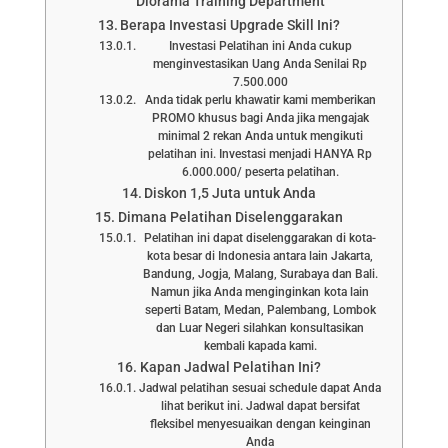
Diorama Training Department
Berapa Investasi Upgrade Skill Ini?
Investasi Pelatihan ini Anda cukup
menginvestasikan Uang Anda Senilai Rp
7.500.000
Anda tidak perlu khawatir kami memberikan
PROMO khusus bagi Anda jika mengajak
minimal 2 rekan Anda untuk mengikuti
pelatihan ini. Investasi menjadi HANYA Rp
6.000.000/ peserta pelatihan.
Diskon 1,5 Juta untuk Anda
Dimana Pelatihan Diselenggarakan
Pelatihan ini dapat diselenggarakan di kota-
kota besar di Indonesia antara lain Jakarta,
Bandung, Jogja, Malang, Surabaya dan Bali.
Namun jika Anda menginginkan kota lain
seperti Batam, Medan, Palembang, Lombok
dan Luar Negeri silahkan konsultasikan
kembali kapada kami.
Kapan Jadwal Pelatihan Ini?
Jadwal pelatihan sesuai schedule dapat Anda
lihat berikut ini. Jadwal dapat bersifat
fleksibel menyesuaikan dengan keinginan
Anda