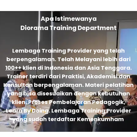
Apa Istimewanya
Diorama Training Department
Lembaga Training Provider yang telah
berpengalaman. Telah Melayani lebih dari
100++
klien di Indonesia dan Asia Tenggara.
Trainer terdiri dari Praktisi, Akademisi dan
Konsultan berpengalaman. Materi pelatihan
yang bisa disesuaikan dengan kebutuhan
klien. Proses Pembelajaran Pedagogik,
Learn By Doing. Lembaga Training Provider
yang sudah terdaftar Kemenkumham