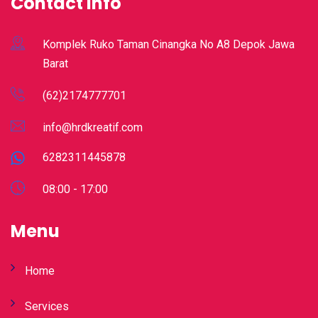
Contact Info
Komplek Ruko Taman Cinangka No A8 Depok Jawa
Barat
(62)2174777701
info@hrdkreatif.com
6282311445878
08:00 - 17:00
Menu
Home
Services