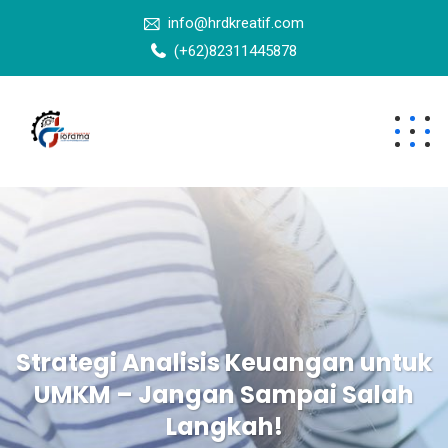
info@hrdkreatif.com
(+62)82311445878
Strategi Analisis Keuangan untuk
UMKM – Jangan Sampai Salah
Langkah!