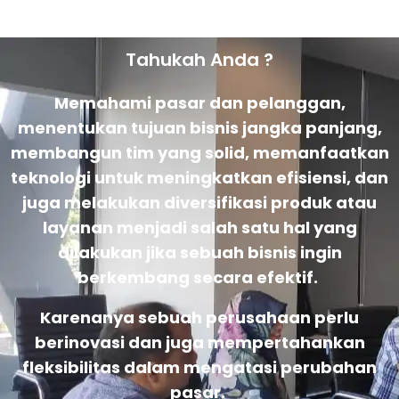
Tahukah Anda ?
Memahami pasar dan pelanggan,
menentukan tujuan bisnis jangka panjang,
membangun tim yang solid, memanfaatkan
teknologi untuk meningkatkan efisiensi, dan
juga melakukan diversifikasi produk atau
layanan menjadi salah satu hal yang
dilakukan jika sebuah bisnis ingin
berkembang secara efektif.
Karenanya sebuah perusahaan perlu
berinovasi dan juga mempertahankan
fleksibilitas dalam mengatasi perubahan
pasar.