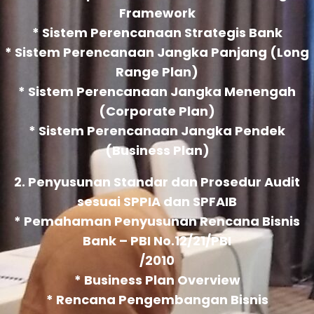
Framework
* Sistem Perencanaan Strategis Bank
* Sistem Perencanaan Jangka Panjang (Long
Range Plan)
* Sistem Perencanaan Jangka Menengah
(Corporate Plan)
* Sistem Perencanaan Jangka Pendek
(Business Plan)
2. Penyusunan Standar dan Prosedur Audit
sesuai SPPIA dan SPFAIB
* Pemahaman Penyusunan Rencana Bisnis
Bank – PBI No.12/21/PBI
/2010
* Business Plan Overview
* Rencana Pengembangan Bisnis