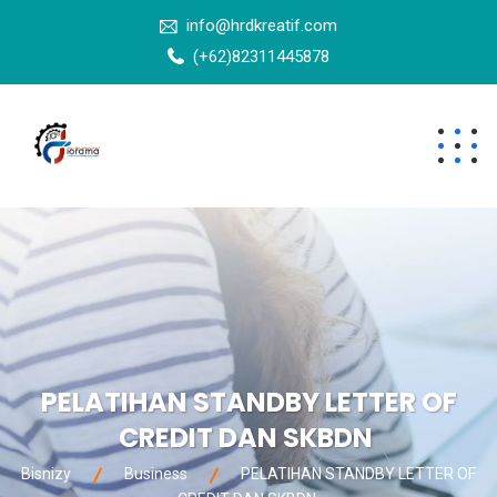
info@hrdkreatif.com
(+62)82311445878
PELATIHAN STANDBY LETTER OF
CREDIT DAN SKBDN
Bisnizy
Business
PELATIHAN STANDBY LETTER OF