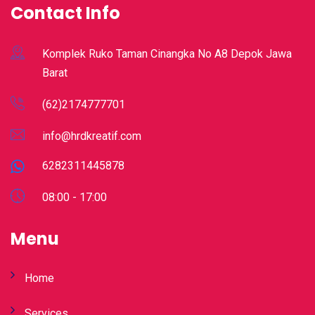
Contact Info
Komplek Ruko Taman Cinangka No A8 Depok Jawa
Barat
(62)2174777701
info@hrdkreatif.com
6282311445878
08:00 - 17:00
Menu
Home
Services