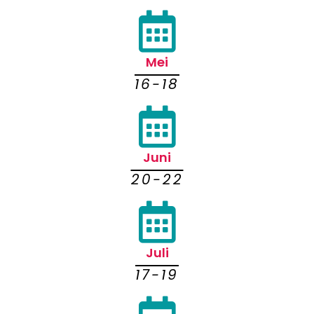
Mei
16-18
Juni
20-22
Juli
17-19