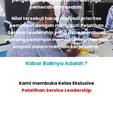
pemecahan masalah.
Nilai tersebut harus menjadi prioritas
pemimpin dengan mengikuti Pelatihan
Service Leadership yang akan membuat
seorang pemimpin memiliki integritas dan
empati dalam menjalin kerja sama.
Kabar Baiknya Adalah ?
Kami membuka Kelas Ekslusive
Pelatihan
Service Leadership