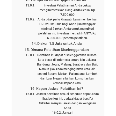
Berapa Investasi Upgrade Skill Ini?
Investasi Pelatihan ini Anda cukup
menginvestasikan Uang Anda Senilai Rp
7.500.000
Anda tidak perlu khawatir kami memberikan
PROMO khusus bagi Anda jika mengajak
minimal 2 rekan Anda untuk mengikuti
pelatihan ini. Investasi menjadi HANYA Rp
6.000.000/ peserta pelatihan.
Diskon 1,5 Juta untuk Anda
Dimana Pelatihan Diselenggarakan
Pelatihan ini dapat diselenggarakan di kota-
kota besar di Indonesia antara lain Jakarta,
Bandung, Jogja, Malang, Surabaya dan Bali.
Namun jika Anda menginginkan kota lain
seperti Batam, Medan, Palembang, Lombok
dan Luar Negeri silahkan konsultasikan
kembali kapada kami.
Kapan Jadwal Pelatihan Ini?
Jadwal pelatihan sesuai schedule dapat Anda
lihat berikut ini. Jadwal dapat bersifat
fleksibel menyesuaikan dengan keinginan
Anda
Januari