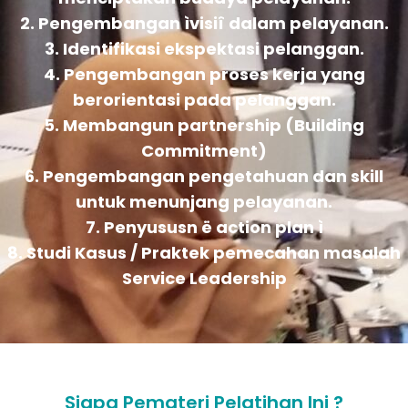
2. Pengembangan ìvisiî dalam pelayanan.
3. Identifikasi ekspektasi pelanggan.
4. Pengembangan proses kerja yang
berorientasi pada pelanggan.
5. Membangun partnership (Building
Commitment)
6. Pengembangan pengetahuan dan skill
untuk menunjang pelayanan.
7. Penyususn ë action plan ì
8. Studi Kasus / Praktek pemecahan masalah
Service Leadership
Siapa Pemateri Pelatihan Ini ?