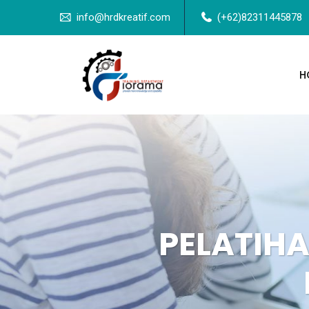
info@hrdkreatif.com
(+62)82311445878
H
PELATIH