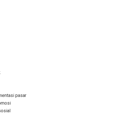
k
entasi pasar
omosi
osial