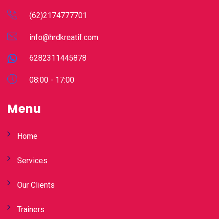
(62)2174777701
info@hrdkreatif.com
6282311445878
08:00 - 17:00
Menu
Home
Services
Our Clients
Trainers