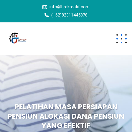
info@hrdkreatif.com
(+62)82311445878
PELATIHAN MASA PERSIAPAN
PENSIUN ALOKASI DANA PENSIUN
YANG EFEKTIF