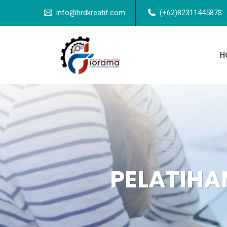
info@hrdkreatif.com
(+62)82311445878
H
PELATIHA