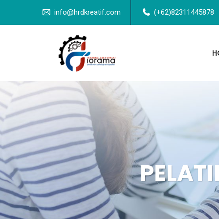
info@hrdkreatif.com
(+62)82311445878
H
PELAT