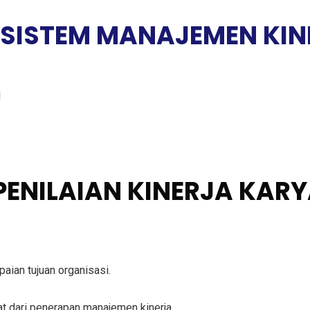
 SISTEM MANAJEMEN KIN
l
 PENILAIAN KINERJA KA
aian tujuan organisasi.
 dari penerapan manajemen kinerja.