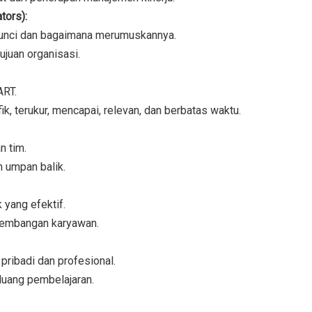
tors):
 kunci dan bagaimana merumuskannya.
juan organisasi.
ART.
k, terukur, mencapai, relevan, dan berbatas waktu.
n tim.
 umpan balik.
yang efektif.
kembangan karyawan.
ribadi dan profesional.
uang pembelajaran.