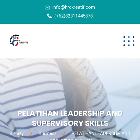
info@hrdkreatif.com
(+62)82311445878
PELATIHAN LEADERSHIP AND
SUPERVISORY SKILLS
Bisnizy
Business
PELATIHAN LEADERSHIP AND