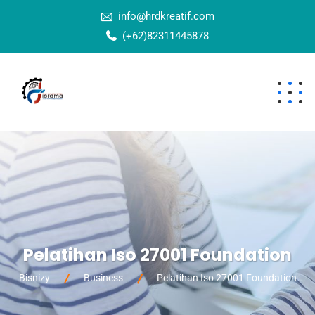
info@hrdkreatif.com
(+62)82311445878
Pelatihan Iso 27001 Foundation
Bisnizy
Business
Pelatihan Iso 27001 Foundation