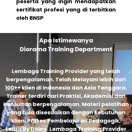
peserta yang ingin mendapatkan
sertifikat profesi yang di terbitkan
oleh BNSP
Apa Istimewanya
Diorama Training Department
Lembaga Training Provider yang telah
berpengalaman. Telah Melayani lebih dari
100++
klien di Indonesia dan Asia Tenggara.
Trainer terdiri dari Praktisi, Akademisi dan
Konsultan berpengalaman. Materi pelatihan
yang bisa disesuaikan dengan kebutuhan
klien. Proses Pembelajaran Pedagogik,
Learn By Doing. Lembaga Training Provider