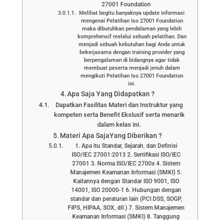
27001 Foundation
Melihat begitu banyaknya update informasi
mengenai Pelatihan Iso 27001 Foundation
maka dibutuhkan pendalaman yang lebih
komprehensif melalui sebuah pelatihan. Dan
menjadi sebuah kebutuhan bagi Anda untuk
bekerjasama dengan training provider yang
berpengalaman di bidangnya agar tidak
membuat peserta menjadi jenuh dalam
mengikuti Pelatihan Iso 27001 Foundation
ini.
Apa Saja Yang Didapatkan ?
Dapatkan Fasilitas Materi dan Instruktur yang
kompeten serta Benefit Ekslusif serta menarik
dalam kelas ini.
Materi Apa SajaYang Diberikan ?
1. Apa itu Standar, Sejarah, dan Definisi
ISO/IEC 27001:2013 2. Sertifikasi ISO/IEC
27001 3. Norma ISO/IEC 2700x 4. Sistem
Manajemen Keamanan Informasi (SMKI) 5.
Kaitannya dengan Standar ISO 9001, ISO
14001, ISO 20000-1 6. Hubungan dengan
standar dan peraturan lain (PCI DSS, SOGP,
FIPS, HIPAA, SOX, dll.) 7. Sistem Manajemen
Keamanan Informasi (SMKI) 8. Tanggung