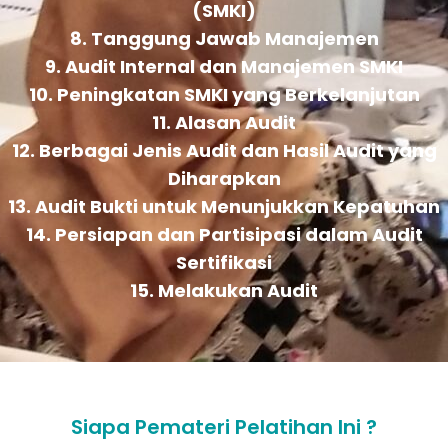
(SMKI)
8. Tanggung Jawab Manajemen
9. Audit Internal dan Manajemen SMKI
10. Peningkatan SMKI yang Berkelanjutan
11. Alasan Audit
12. Berbagai Jenis Audit dan Hasil Audit yang
Diharapkan
13. Audit Bukti untuk Menunjukkan Kepatuhan
14. Persiapan dan Partisipasi dalam Audit
Sertifikasi
15. Melakukan Audit
Siapa Pemateri Pelatihan Ini ?