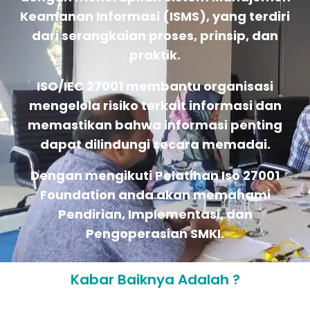
Keamanan Informasi (ISMS), yang terdiri
dari serangkaian proses, prinsip, dan
praktik.
ISO/IEC 27001 membantu organisasi
mengelola risiko terkait informasi dan
memastikan bahwa informasi penting
dapat dilindungi secara memadai.
Dengan mengikuti Pelatihan Iso 27001
Foundation anda akan memahami
Pendirian, Implementasi, dan
Pengoperasian SMKI.
Kabar Baiknya Adalah ?