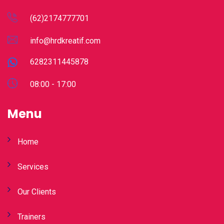
(62)2174777701
info@hrdkreatif.com
6282311445878
08:00 - 17:00
Menu
Home
Services
Our Clients
Trainers