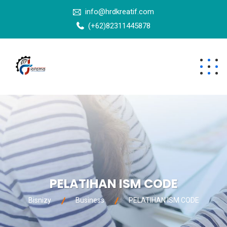
info@hrdkreatif.com
(+62)82311445878
PELATIHAN ISM CODE
Bisnizy
Business
PELATIHAN ISM CODE