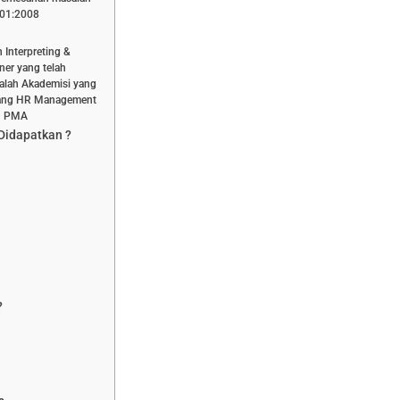
001:2008
 Interpreting &
ner yang telah
dalah Akademisi yang
bidang HR Management
an PMA
 Didapatkan ?
?