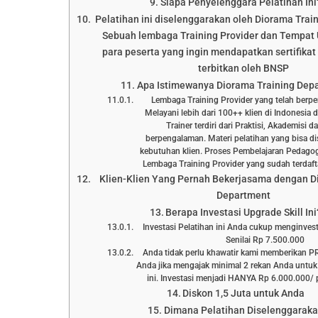
Siapa Penyelenggara Pelatihan Ini
Pelatihan ini diselenggarakan oleh Diorama Trai
Sebuah lembaga Training Provider dan Tempat 
para peserta yang ingin mendapatkan sertifikat 
terbitkan oleh BNSP
Apa Istimewanya Diorama Training Dep
Lembaga Training Provider yang telah berp
Melayani lebih dari 100++ klien di Indonesia 
Trainer terdiri dari Praktisi, Akademisi 
berpengalaman. Materi pelatihan yang bisa d
kebutuhan klien. Proses Pembelajaran Pedagog
Lembaga Training Provider yang sudah terd
Klien-Klien Yang Pernah Bekerjasama dengan D
Department
Berapa Investasi Upgrade Skill Ini
Investasi Pelatihan ini Anda cukup menginve
Senilai Rp 7.500.000
Anda tidak perlu khawatir kami memberikan 
Anda jika mengajak minimal 2 rekan Anda untuk
ini. Investasi menjadi HANYA Rp 6.000.000/ p
Diskon 1,5 Juta untuk Anda
Dimana Pelatihan Diselenggarak