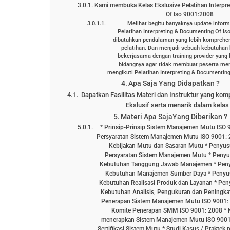
Kami membuka Kelas Ekslusive Pelatihan Interpr
Of Iso 9001:2008
Melihat begitu banyaknya update infor
Pelatihan Interpreting & Documenting Of I
dibutuhkan pendalaman yang lebih komprehen
pelatihan. Dan menjadi sebuah kebutuhan
bekerjasama dengan training provider yang
bidangnya agar tidak membuat peserta men
mengikuti Pelatihan Interpreting & Documenting 
Apa Saja Yang Didapatkan ?
Dapatkan Fasilitas Materi dan Instruktur yang kom
Ekslusif serta menarik dalam kelas 
Materi Apa SajaYang Diberikan ?
* Prinsip-Prinsip Sistem Manajemen Mutu ISO
Persyaratan Sistem Manajemen Mutu ISO 9001:
Kebijakan Mutu dan Sasaran Mutu * Peny
Persyaratan Sistem Manajemen Mutu * Pen
Kebutuhan Tanggung Jawab Manajemen * Pe
Kebutuhan Manajemen Sumber Daya * Peny
Kebutuhan Realisasi Produk dan Layanan * P
Kebutuhan Analisis, Pengukuran dan Peningka
Penerapan Sistem Manajemen Mutu ISO 9001: 
Komite Penerapan SMM ISO 9001: 2008 * Ki
menerapkan Sistem Manajemen Mutu ISO 9001
Sertifikasi Sistem Mutu * Studi Kasus / Prakte