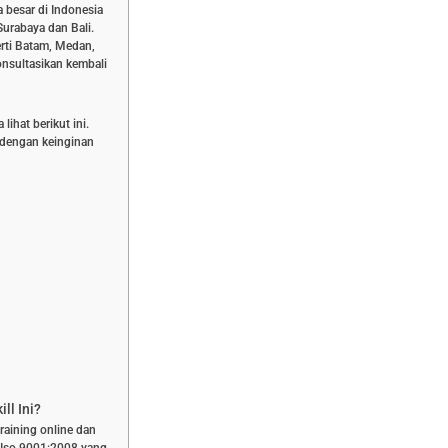
a besar di Indonesia
Surabaya dan Bali.
rti Batam, Medan,
nsultasikan kembali
ihat berikut ini.
n dengan keinginan
ll Ini?
training online dan
f Iso 9001:2008 yang