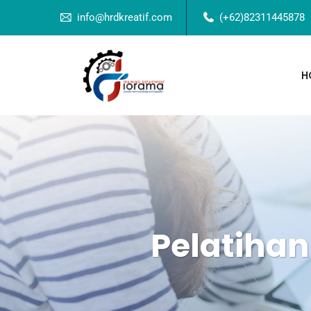
info@hrdkreatif.com
(+62)82311445878
H
Pelatihan