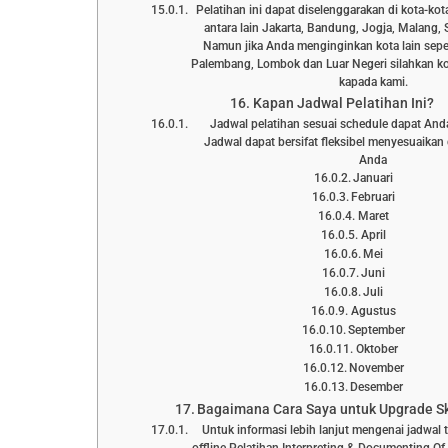
Pelatihan ini dapat diselenggarakan di kota-kot
antara lain Jakarta, Bandung, Jogja, Malang, 
Namun jika Anda menginginkan kota lain sepe
Palembang, Lombok dan Luar Negeri silahkan ko
kapada kami.
Kapan Jadwal Pelatihan Ini?
Jadwal pelatihan sesuai schedule dapat Anda l
Jadwal dapat bersifat fleksibel menyesuaika
Anda
Januari
Februari
Maret
April
Mei
Juni
Juli
Agustus
September
Oktober
November
Desember
Bagaimana Cara Saya untuk Upgrade Ski
Untuk informasi lebih lanjut mengenai jadwal 
offline Pelatihan Interpreting & Documenting O