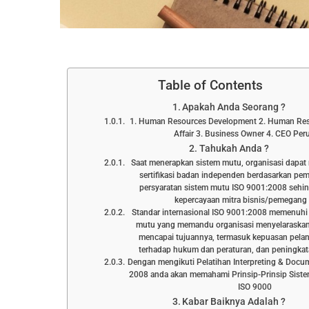
Table of Contents
Apakah Anda Seorang ?
1. Human Resources Development 2. Human Res
Affair 3. Business Owner 4. CEO Pe
Tahukah Anda ?
Saat menerapkan sistem mutu, organisasi dapa
sertifikasi badan independen berdasarkan pe
persyaratan sistem mutu ISO 9001:2008 seh
kepercayaan mitra bisnis/pemegang
Standar internasional ISO 9001:2008 memenuhi 
mutu yang memandu organisasi menyelaraskan
mencapai tujuannya, termasuk kepuasan pela
terhadap hukum dan peraturan, dan peningkat
Dengan mengikuti Pelatihan Interpreting & Docu
2008 anda akan memahami Prinsip-Prinsip Sis
ISO 9000
Kabar Baiknya Adalah ?