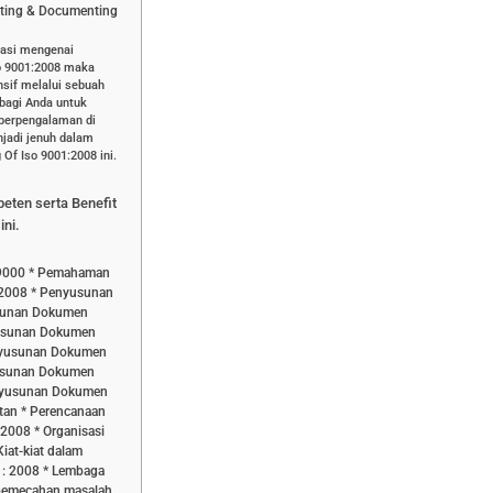
eting & Documenting
masi mengenai
so 9001:2008 maka
sif melalui sebuah
 bagi Anda untuk
 berpengalaman di
jadi jenuh dalam
Of Iso 9001:2008 ini.
peten serta Benefit
ini.
 9000 * Pemahaman
 2008 * Penyusunan
usunan Dokumen
yusunan Dokumen
nyusunan Dokumen
usunan Dokumen
enyusunan Dokumen
tan * Perencanaan
2008 * Organisasi
at-kiat dalam
: 2008 * Lembaga
k pemecahan masalah