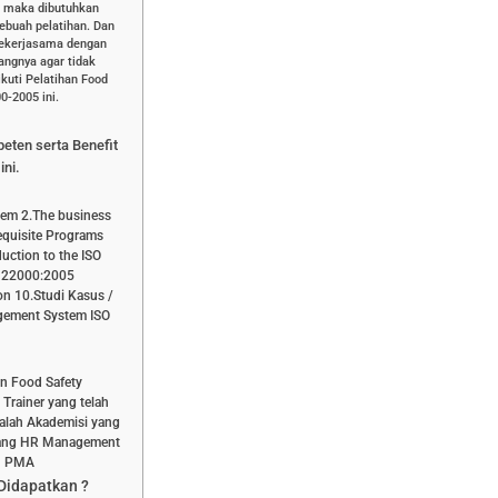
 maka dibutuhkan
ebuah pelatihan. Dan
bekerjasama dengan
dangnya agar tidak
uti Pelatihan Food
-2005 ini.
peten serta Benefit
ini.
tem 2.The business
equisite Programs
uction to the ISO
O 22000:2005
on 10.Studi Kasus /
gement System ISO
an Food Safety
Trainer yang telah
dalah Akademisi yang
bidang HR Management
an PMA
 Didapatkan ?