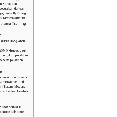
dan Konsultan
isesuaikan dengan
ik, Learn By Doing.
aftar Kemenkumham
iorama Training
?
stasikan Uang Anda
PROMO khusus bagi
 mengikuti pelatihan
eserta pelatihan.
an
a besar di Indonesia
Surabaya dan Bali.
rti Batam, Medan,
nsultasikan kembali
ihat berikut ini.
n dengan keinginan