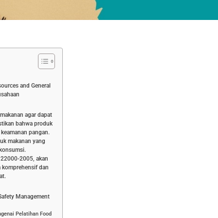
ources and General
rusahaan
i makanan agar dapat
tikan bahwa produk
n keamanan pangan.
oduk makanan yang
ikonsumsi.
 22000-2005, akan
 komprehensif dan
at.
 Safety Management
ngenai Pelatihan Food