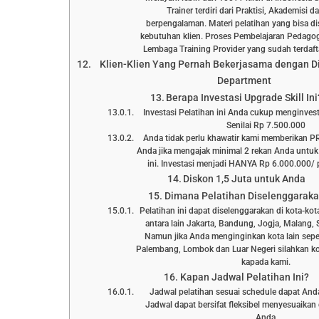
Trainer terdiri dari Praktisi, Akademisi 
berpengalaman. Materi pelatihan yang bisa d
kebutuhan klien. Proses Pembelajaran Pedagog
Lembaga Training Provider yang sudah terd
Klien-Klien Yang Pernah Bekerjasama dengan D
Department
Berapa Investasi Upgrade Skill Ini
Investasi Pelatihan ini Anda cukup menginve
Senilai Rp 7.500.000
Anda tidak perlu khawatir kami memberikan 
Anda jika mengajak minimal 2 rekan Anda untuk
ini. Investasi menjadi HANYA Rp 6.000.000/ p
Diskon 1,5 Juta untuk Anda
Dimana Pelatihan Diselenggarak
Pelatihan ini dapat diselenggarakan di kota-kot
antara lain Jakarta, Bandung, Jogja, Malang, 
Namun jika Anda menginginkan kota lain sepe
Palembang, Lombok dan Luar Negeri silahkan ko
kapada kami.
Kapan Jadwal Pelatihan Ini?
Jadwal pelatihan sesuai schedule dapat Anda l
Jadwal dapat bersifat fleksibel menyesuaika
Anda