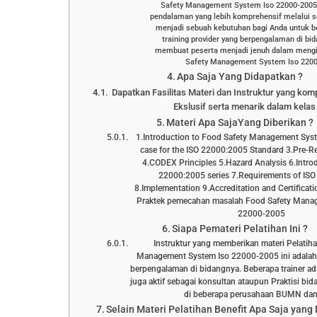
Safety Management System Iso 22000-2005
pendalaman yang lebih komprehensif melalui s
menjadi sebuah kebutuhan bagi Anda untuk 
training provider yang berpengalaman di bi
membuat peserta menjadi jenuh dalam mengik
Safety Management System Iso 22000
Apa Saja Yang Didapatkan ?
Dapatkan Fasilitas Materi dan Instruktur yang kom
Ekslusif serta menarik dalam kelas 
Materi Apa SajaYang Diberikan ?
1.Introduction to Food Safety Management Sys
case for the ISO 22000:2005 Standard 3.Pre-R
4.CODEX Principles 5.Hazard Analysis 6.Introd
22000:2005 series 7.Requirements of IS
8.Implementation 9.Accreditation and Certificati
Praktek pemecahan masalah Food Safety Mana
22000-2005
Siapa Pemateri Pelatihan Ini ?
Instruktur yang memberikan materi Pelatih
Management System Iso 22000-2005 ini adalah 
berpengalaman di bidangnya. Beberapa trainer a
juga aktif sebagai konsultan ataupun Praktisi 
di beberapa perusahaan BUMN d
Selain Materi Pelatihan Benefit Apa Saja yang