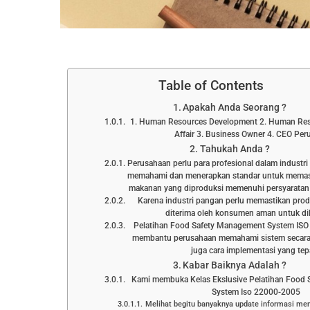
Table of Contents
Apakah Anda Seorang ?
1. Human Resources Development 2. Human Res
Affair 3. Business Owner 4. CEO Pe
Tahukah Anda ?
Perusahaan perlu para profesional dalam industr
memahami dan menerapkan standar untuk memas
makanan yang diproduksi memenuhi persyarata
Karena industri pangan perlu memastikan pr
diterima oleh konsumen aman untuk d
Pelatihan Food Safety Management System ISO
membantu perusahaan memahami sistem secara
juga cara implementasi yang tep
Kabar Baiknya Adalah ?
Kami membuka Kelas Ekslusive Pelatihan Food
System Iso 22000-2005
Melihat begitu banyaknya update informasi me