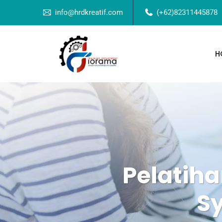
info@hrdkreatif.com
(+62)82311445878
H
Pelatih
S