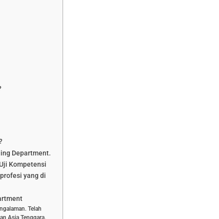
?
?
ning Department.
Uji Kompetensi
profesi yang di
artment
engalaman. Telah
dan Asia Tenggara.