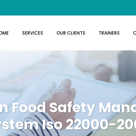
OME
SERVICES
OUR CLIENTS
TRAINERS
C
an Food Safety Ma
ystem Iso 22000-20