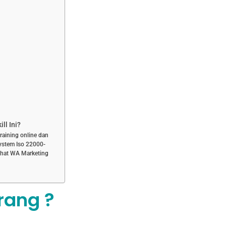
ll Ini?
training online dan
ystem Iso 22000-
 Chat WA Marketing
rang ?