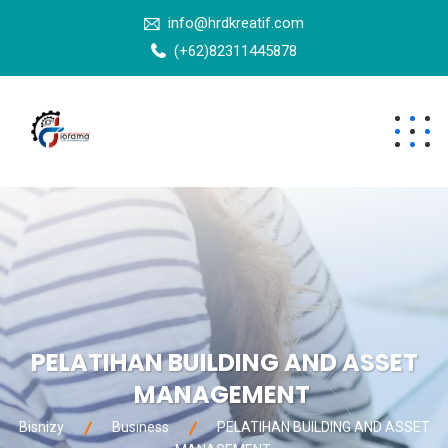
info@hrdkreatif.com
(+62)82311445878
PELATIHAN BUILDING AND ASSET
MANAGEMENT
Bisnizy
Business
PELATIHAN BUILDING AND ASSET