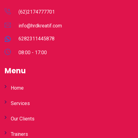
(62)2174777701
info@hrdkreatif.com
6282311445878
08:00 - 17:00
Menu
Home
Services
Our Clients
Trainers