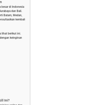
an
a besar di Indonesia
Surabaya dan Bali.
rti Batam, Medan,
nsultasikan kembali
ihat berikut ini.
n dengan keinginan
ll Ini?