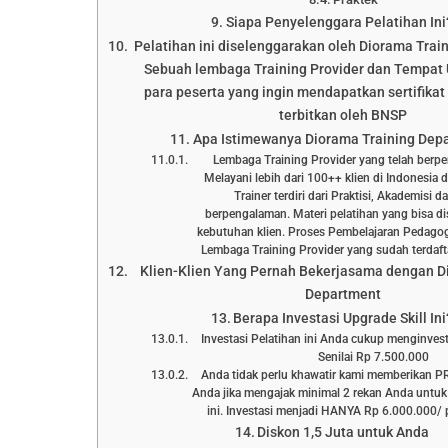
Siapa Penyelenggara Pelatihan Ini
Pelatihan ini diselenggarakan oleh Diorama Trai
Sebuah lembaga Training Provider dan Tempat 
para peserta yang ingin mendapatkan sertifikat 
terbitkan oleh BNSP
Apa Istimewanya Diorama Training Dep
Lembaga Training Provider yang telah berp
Melayani lebih dari 100++ klien di Indonesia 
Trainer terdiri dari Praktisi, Akademisi 
berpengalaman. Materi pelatihan yang bisa d
kebutuhan klien. Proses Pembelajaran Pedagog
Lembaga Training Provider yang sudah terd
Klien-Klien Yang Pernah Bekerjasama dengan D
Department
Berapa Investasi Upgrade Skill Ini
Investasi Pelatihan ini Anda cukup menginve
Senilai Rp 7.500.000
Anda tidak perlu khawatir kami memberikan 
Anda jika mengajak minimal 2 rekan Anda untuk
ini. Investasi menjadi HANYA Rp 6.000.000/ p
Diskon 1,5 Juta untuk Anda