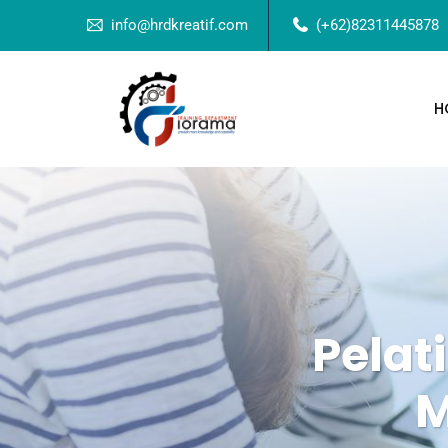
info@hrdkreatif.com
(+62)82311445878
H
Pelat
M