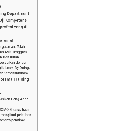
?
ning Department.
Uji Kompetensi
profesi yang di
artment
engalaman. Telah
dan Asia Tenggara.
dan Konsultan
isesuaikan dengan
ik, Learn By Doing.
aftar Kemenkumham
iorama Training
?
stasikan Uang Anda
PROMO khusus bagi
 mengikuti pelatihan
eserta pelatihan.