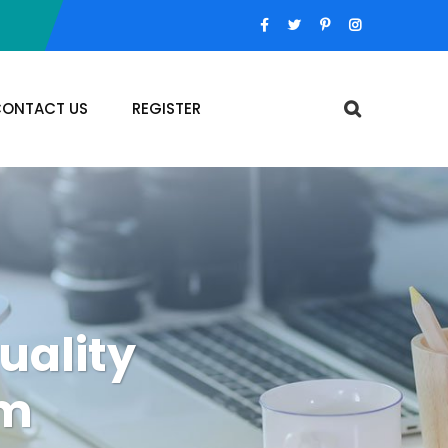
ONTACT US
REGISTER
uality
em