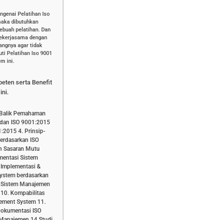
ngenai Pelatihan Iso
aka dibutuhkan
ebuah pelatihan. Dan
bekerjasama dengan
dangnya agar tidak
i Pelatihan Iso 9001
m ini.
peten serta Benefit
ini.
s Balik Pemahaman
dan ISO 9001:2015
:2015 4. Prinsip-
erdasarkan ISO
n Sasaran Mutu
mentasi Sistem
 Implementasi &
System berdasarkan
n Sistem Manajemen
 10. Kompabilitas
gement System 11.
okumentasi ISO
 Manajemen 14 Studi