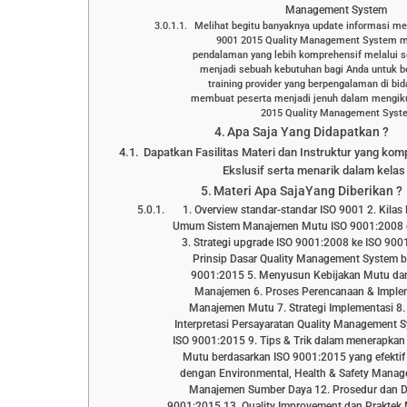
Management System
Melihat begitu banyaknya update informasi me
9001 2015 Quality Management System m
pendalaman yang lebih komprehensif melalui s
menjadi sebuah kebutuhan bagi Anda untuk 
training provider yang berpengalaman di bi
membuat peserta menjadi jenuh dalam mengikut
2015 Quality Management Syste
Apa Saja Yang Didapatkan ?
Dapatkan Fasilitas Materi dan Instruktur yang kom
Ekslusif serta menarik dalam kelas 
Materi Apa SajaYang Diberikan ?
1. Overview standar-standar ISO 9001 2. Kila
Umum Sistem Manajemen Mutu ISO 9001:2008 
3. Strategi upgrade ISO 9001:2008 ke ISO 9001
Prinsip Dasar Quality Management System b
9001:2015 5. Menyusun Kebijakan Mutu da
Manajemen 6. Proses Perencanaan & Imple
Manajemen Mutu 7. Strategi Implementasi 8.
Interpretasi Persayaratan Quality Management 
ISO 9001:2015 9. Tips & Trik dalam menerapka
Mutu berdasarkan ISO 9001:2015 yang efektif
dengan Environmental, Health & Safety Mana
Manajemen Sumber Daya 12. Prosedur dan D
9001:2015 13. Quality Improvement dan Praktek