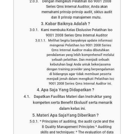
Dengan mengikuti Pelatihan Iso 9001 2008
Series Qms Internal Auditor, Anda akan
memahami prinsip-prinsip audit, siklus audit
dan 8 prinsip manajemen mutu.
Kabar Baiknya Adalah ?
Kami membuka Kelas Ekslusive Pelatihan Iso
9001 2008 Series Qms Internal Auditor
Melihat begitu banyaknya update informasi
mengenai Pelatihan Iso 9001 2008 Series
Qms Internal Auditor maka dibutuhkan
pendalaman yang lebih komprehensif melalui
sebuah pelatihan. Dan menjadi sebuah
kebutuhan bagi Anda untuk bekerjasama
dengan training provider yang berpengalaman
di bidangnya agar tidak membuat peserta
menjadi jenuh dalam mengikuti Pelatihan Iso
9001 2008 Series Qms Internal Auditor ini.
Apa Saja Yang Didapatkan ?
Dapatkan Fasilitas Materi dan Instruktur yang
kompeten serta Benefit Ekslusif serta menarik
dalam kelas ini.
Materi Apa SajaYang Diberikan ?
* Principles of auditing, the audit cycle and the
8 Quality Management Principles * Auditing
skills and techniques: * The evaluation of data