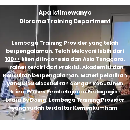
Apa Istimewanya
Diorama Training Department
Lembaga Training Provider yang telah
berpengalaman. Telah Melayani lebih dari
100++
klien di Indonesia dan Asia Tenggara.
Trainer terdiri dari Praktisi, Akademisi dan
Konsultan berpengalaman. Materi pelatihan
yang bisa disesuaikan dengan kebutuhan
klien. Proses Pembelajaran Pedagogik,
Learn By Doing. Lembaga Training Provider
yang sudah terdaftar Kemenkumham