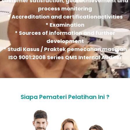
customer satisfaction, goal achievement and
process monitoring
* Accreditation and certificationactivities
* Examination
* Sources of information and further
development
* Studi Kasus / Praktek pemecahan masalah
ISO 9001:2008 Series QMS Internal Auditor
Siapa Pemateri Pelatihan Ini ?