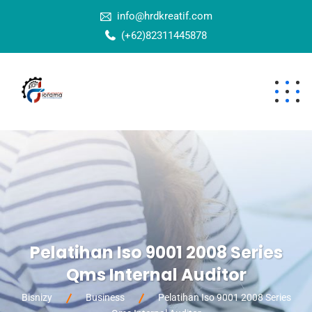
info@hrdkreatif.com
(+62)82311445878
Pelatihan Iso 9001 2008 Series
Qms Internal Auditor
Bisnizy
Business
Pelatihan Iso 9001 2008 Series