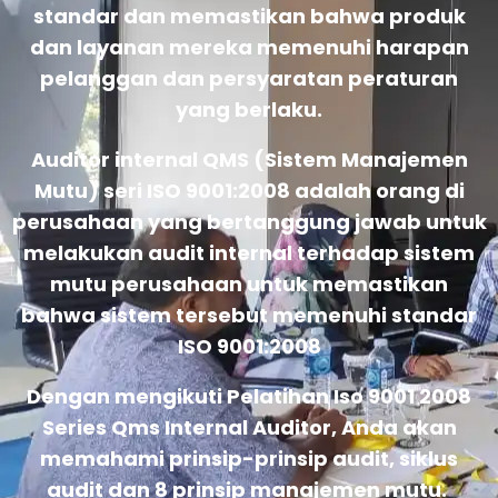
standar dan memastikan bahwa produk
dan layanan mereka memenuhi harapan
pelanggan dan persyaratan peraturan
yang berlaku.
Auditor internal QMS (Sistem Manajemen
Mutu) seri ISO 9001:2008 adalah orang di
perusahaan yang bertanggung jawab untuk
melakukan audit internal terhadap sistem
mutu perusahaan untuk memastikan
bahwa sistem tersebut memenuhi standar
ISO 9001:2008
Dengan mengikuti Pelatihan Iso 9001 2008
Series Qms Internal Auditor, Anda akan
memahami prinsip-prinsip audit, siklus
audit dan 8 prinsip manajemen mutu.