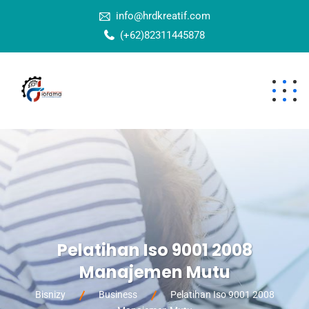
info@hrdkreatif.com
(+62)82311445878
Pelatihan Iso 9001 2008
Manajemen Mutu
Bisnizy
Business
Pelatihan Iso 9001 2008