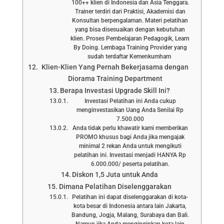
100++ klien di Indonesia dan Asia Tenggara.
Trainer terdiri dari Praktisi, Akademisi dan
Konsultan berpengalaman. Materi pelatihan
yang bisa disesuaikan dengan kebutuhan
klien. Proses Pembelajaran Pedagogik, Learn
By Doing. Lembaga Training Provider yang
sudah terdaftar Kemenkumham
Klien-Klien Yang Pernah Bekerjasama dengan
Diorama Training Department
Berapa Investasi Upgrade Skill Ini?
Investasi Pelatihan ini Anda cukup
menginvestasikan Uang Anda Senilai Rp
7.500.000
Anda tidak perlu khawatir kami memberikan
PROMO khusus bagi Anda jika mengajak
minimal 2 rekan Anda untuk mengikuti
pelatihan ini. Investasi menjadi HANYA Rp
6.000.000/ peserta pelatihan.
Diskon 1,5 Juta untuk Anda
Dimana Pelatihan Diselenggarakan
Pelatihan ini dapat diselenggarakan di kota-
kota besar di Indonesia antara lain Jakarta,
Bandung, Jogja, Malang, Surabaya dan Bali.
Namun jika Anda menginginkan kota lain