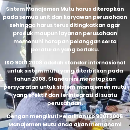
Sistem Manajemen Mutu harus diterapkan
pada semua unit dan karyawan perusahaan
sehingga harus terus ditingkatkan agar
produk maupun layanan perusahaan
memenuhi harapan pelanggan serta
peraturan yang berlaku.
ISO 9001:2008 adalah standar internasional
untuk sistem mutu yang diterbitkan pada
tahun 2008. Standar ini menetapkan
persyaratan untuk sistem manajemen mutu
yang efektif dan terintegrasi di suatu
perusahaan.
Dengan mengikuti Pelatihan Iso 9001 2008
Manajemen Mutu anda akan memahami