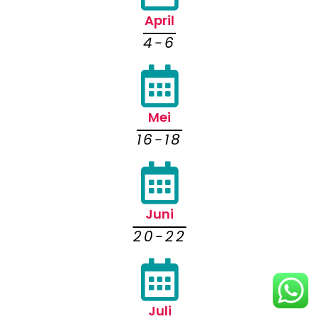
April
4-6
Mei
16-18
Juni
20-22
Juli