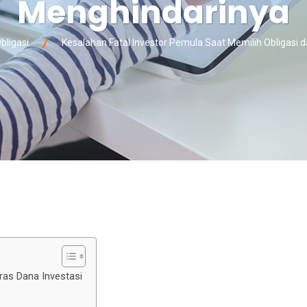
Menghindarinya
bligasi
Kesalahan Fatal Investor Pemula Saat Memilih Obligasi 
ras Dana Investasi