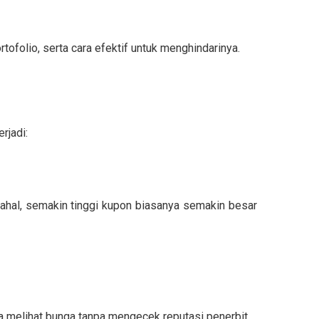
tofolio, serta cara efektif untuk menghindarinya.
rjadi:
hal, semakin tinggi kupon biasanya semakin besar
ya melihat bunga tanpa mengecek reputasi penerbit.