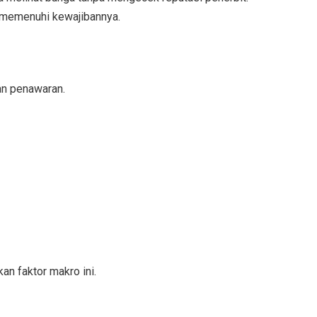
l memenuhi kewajibannya.
an penawaran.
an faktor makro ini.