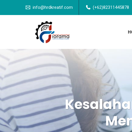
info@hrdkreatif.com
(+62)82311445878
H
Kesalahan
Mem