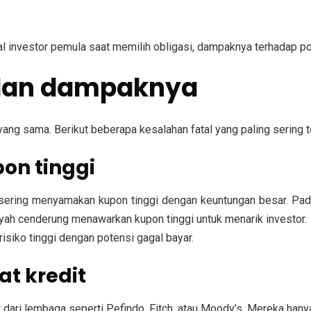
al investor pemula saat memilih obligasi, dampaknya terhadap por
dan dampaknya
ng sama. Berikut beberapa kesalahan fatal yang paling sering te
pon tinggi
ering menyamakan kupon tinggi dengan keuntungan besar. Pada
oyah cenderung menawarkan kupon tinggi untuk menarik investor.
risiko tinggi dengan potensi gagal bayar.
t kredit
 dari lembaga seperti Pefindo, Fitch, atau Moody’s. Mereka han