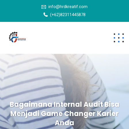
info@hrdkreatif.com
(+62)82311445878
Bagaimana Internal Audit Bisa
Menjadi Game Changer Karier
Anda