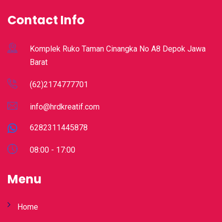
Contact Info
Komplek Ruko Taman Cinangka No A8 Depok Jawa
Barat
(62)2174777701
info@hrdkreatif.com
6282311445878
08:00 - 17:00
Menu
Home