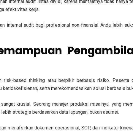
an internal audit lintas divisi, karena manfaatnya tidak hanya t
 efektivitas kerja.
ihan internal audit bagi profesional non-finansial Anda lebi
Kemampuan Pengambil
lah risk-based thinking atau berpikir berbasis risiko. Pesert
u ketidakefisienan, serta merekomendasikan solusi berbasis buk
 sangat krusial. Seorang manajer produksi misalnya, yang me
 lebih strategis berdasarkan data lapangan, bukan asumsi.
n menafsirkan dokumen operasional, SOP, dan indikator kinerja