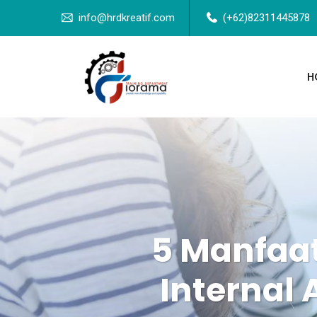
info@hrdkreatif.com
(+62)82311445878
H
5 Manfaat
Internal 