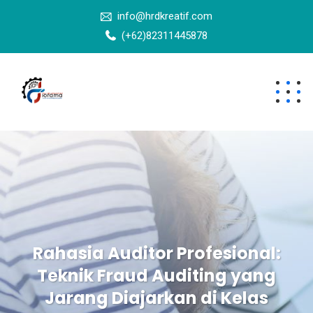
info@hrdkreatif.com
(+62)82311445878
Rahasia Auditor Profesional:
Teknik Fraud Auditing yang
Jarang Diajarkan di Kelas