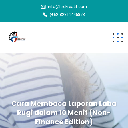
info@hrdkreatif.com
(+62)82311445878
Cara Membaca Laporan Laba
Rugi dalam 10 Menit (Non-
Finance Edition)