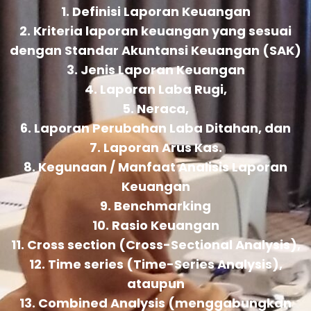
1. Definisi Laporan Keuangan
2. Kriteria laporan keuangan yang sesuai
dengan Standar Akuntansi Keuangan (SAK)
3. Jenis Laporan Keuangan
4. Laporan Laba Rugi,
5. Neraca,
6. Laporan Perubahan Laba Ditahan, dan
7. Laporan Arus Kas.
8. Kegunaan / Manfaat Analisis Laporan
Keuangan
9. Benchmarking
10. Rasio Keuangan
11. Cross section (Cross-Sectional Analysis),
12. Time series (Time-Series Analysis),
ataupun
13. Combined Analysis (menggabungkan