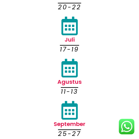
20-22
Juli
17-19
Agustus
11-13
September
25-27