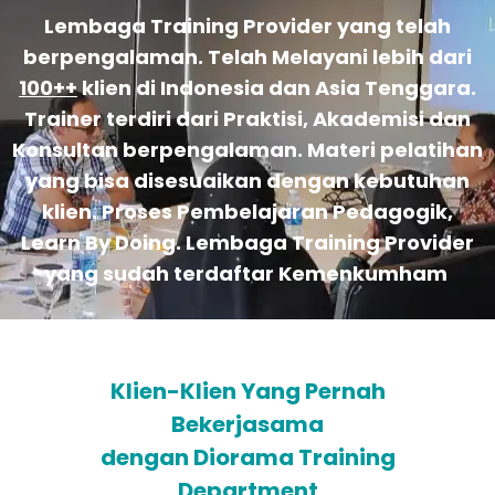
Lembaga Training Provider yang telah
berpengalaman. Telah Melayani lebih dari
100++
klien di Indonesia dan Asia Tenggara.
Trainer terdiri dari Praktisi, Akademisi dan
Konsultan berpengalaman. Materi pelatihan
yang bisa disesuaikan dengan kebutuhan
klien. Proses Pembelajaran Pedagogik,
Learn By Doing. Lembaga Training Provider
yang sudah terdaftar Kemenkumham
Klien-Klien Yang Pernah
Bekerjasama
dengan Diorama Training
Department