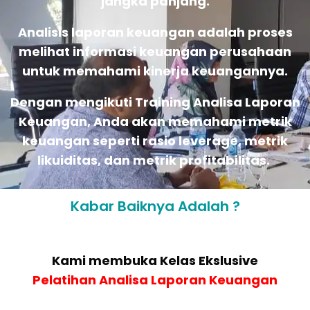
jangka panjang.
Analisis laporan keuangan adalah proses
melihat informasi keuangan perusahaan
untuk memahami kinerja keuangannya.
Dengan mengikuti Training Analisa Laporan
Keuangan, Anda akan memahami metrik
keuangan seperti rasio leverage, metrik
likuiditas, dan metrik profitabilitas.
Kabar Baiknya Adalah ?
Kami membuka Kelas Ekslusive
Pelatihan Analisa Laporan Keuangan