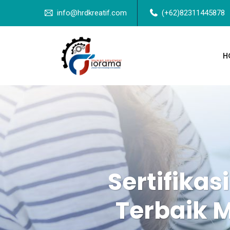
info@hrdkreatif.com
(+62)82311445878
H
Sertifikas
Terbaik 