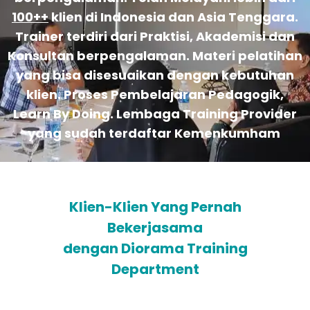
100++
klien di Indonesia dan Asia Tenggara.
Trainer terdiri dari Praktisi, Akademisi dan
Konsultan berpengalaman. Materi pelatihan
yang bisa disesuaikan dengan kebutuhan
klien. Proses Pembelajaran Pedagogik,
Learn By Doing. Lembaga Training Provider
yang sudah terdaftar Kemenkumham
Klien-Klien Yang Pernah
Bekerjasama
dengan Diorama Training
Department