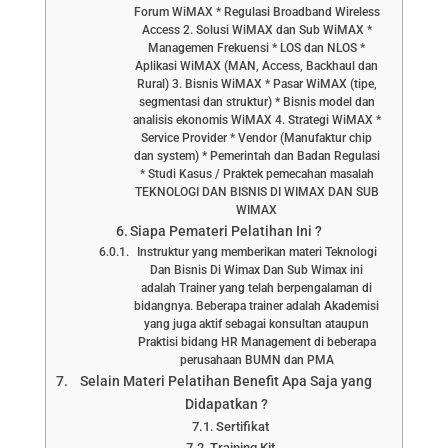
Forum WiMAX * Regulasi Broadband Wireless
Access 2. Solusi WiMAX dan Sub WiMAX *
Managemen Frekuensi * LOS dan NLOS *
Aplikasi WiMAX (MAN, Access, Backhaul dan
Rural) 3. Bisnis WiMAX * Pasar WiMAX (tipe,
segmentasi dan struktur) * Bisnis model dan
analisis ekonomis WiMAX 4. Strategi WiMAX *
Service Provider * Vendor (Manufaktur chip
dan system) * Pemerintah dan Badan Regulasi
* Studi Kasus / Praktek pemecahan masalah
TEKNOLOGI DAN BISNIS DI WIMAX DAN SUB
WIMAX
Siapa Pemateri Pelatihan Ini ?
Instruktur yang memberikan materi Teknologi
Dan Bisnis Di Wimax Dan Sub Wimax ini
adalah Trainer yang telah berpengalaman di
bidangnya. Beberapa trainer adalah Akademisi
yang juga aktif sebagai konsultan ataupun
Praktisi bidang HR Management di beberapa
perusahaan BUMN dan PMA
Selain Materi Pelatihan Benefit Apa Saja yang
Didapatkan ?
Sertifikat
Training Kit