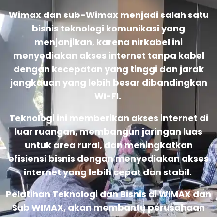
Wimax dan sub-Wimax menjadi salah satu
bisnis teknologi komunikasi yang
menjanjikan, karena nirkabel ini
menyediakan akses internet tanpa kabel
dengan kecepatan yang tinggi dan jarak
jangkauan yang lebih besar dibandingkan
Wi-Fi.
Teknologi ini memberikan akses internet di
luar ruangan, membangun jaringan luas
untuk area rural, dan meningkatkan
efisiensi bisnis dengan menyediakan akses
internet yang lebih cepat dan stabil.
Pelatihan Teknologi dan Bisnis di WIMAX dan
Sub WIMAX, akan membantu perusahaan