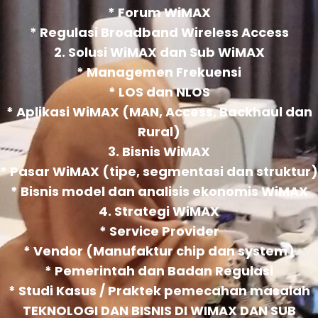
* Forum WiMAX
* Regulasi Broadband Wireless Access
2. Solusi WiMAX dan Sub WiMAX
* Managemen Frekuensi
* LOS dan NLOS
* Aplikasi WiMAX (MAN, Access, Backhaul dan
Rural)
3. Bisnis WiMAX
* Pasar WiMAX (tipe, segmentasi dan struktur)
* Bisnis model dan analisis ekonomis WiMAX
4. Strategi WiMAX
* Service Provider
* Vendor (Manufaktur chip dan system)
* Pemerintah dan Badan Regulasi
* Studi Kasus / Praktek pemecahan masalah
TEKNOLOGI DAN BISNIS DI WIMAX DAN SUB