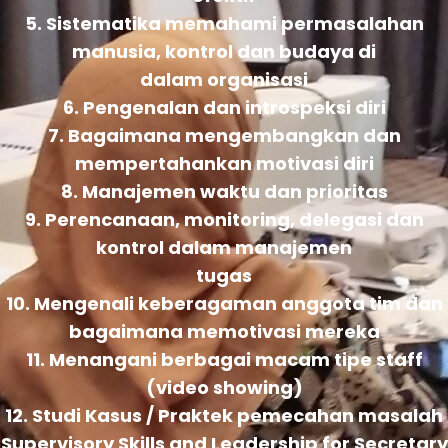
5. Sistematika memahami permasalahan
manusia, kontrol dan budaya di
dalam organisasi
6. Pengenalan dan introspeksi diri
7. Bagaimana mengembangkan dan
mempertahankan motivasi diri
8. Manajemen waktu dan prioritas
9. Perencanaan, monitoring, delegasi dan
kontrol dalam manajemen
tugas
10. Mengenali keberagaman anggota tim dan
bagaimana memotivasi mereka
11. Menangani berbagai macam tipe staff
(video showing)
12. Studi Kasus / Praktek pemecahan masalah
Supervisory Skills and Leadership for Secretary