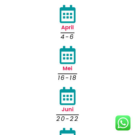
April
4-6
Mei
16-18
Juni
20-22