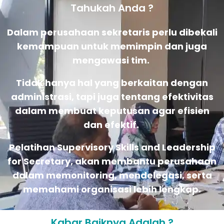
Tahukah Anda ?
Dalam perusahaan sekretaris perlu dibekali
kemampuan untuk memimpin dan juga
mengawasi tim.
Tidak hanya hal yang berkaitan dengan
administrasi, tapi juga tentang efektivitas
dalam membuat keputusan agar efisien
dan efektif.
Pelatihan Supervisory Skills and Leadership
for Secretary, akan membantu perusahaan
dalam memonitoring, mendelegasi, serta
memahami organisasi lebih lengkap.
Kabar Baiknya Adalah ?