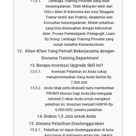
Lembaga Training Provider yang telah
berpengalaman. Telah Melayani lebih dari
100++ klien di Indonesia dan Asia Tenggara.
Trainer terdiri dari Praktisi, Akademisi dan
Konsultan berpengalaman. Materi pelatihan
yang bisa disesuaikan dengan kebutuhan
klien. Proses Pembelajaran Pedagogik, Learn
By Doing. Lembaga Training Provider yang
sudah terdaftar Kemenkumham
Klien-Klien Yang Pernah Bekerjasama dengan
Diorama Training Department
Berapa Investasi Upgrade Skill Ini?
Investasi Pelatihan ini Anda cukup
menginvestasikan Uang Anda Senilai Rp
7.500.000
Anda tidak perlu khawatir kami memberikan
PROMO khusus bagi Anda jika mengajak
minimal 2 rekan Anda untuk mengikuti
pelatihan ini. Investasi menjadi HANYA Rp
6.000.000/ peserta pelatihan.
Diskon 1,5 Juta untuk Anda
Dimana Pelatihan Diselenggarakan
Pelatihan ini dapat diselenggarakan di kota-
kota besar di Indonesia antara lain Jakarta,