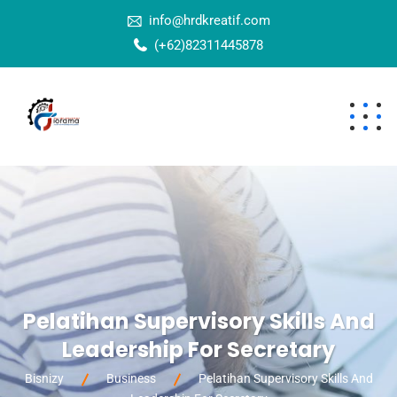
info@hrdkreatif.com
(+62)82311445878
Pelatihan Supervisory Skills And
Leadership For Secretary
Bisnizy
Business
Pelatihan Supervisory Skills And