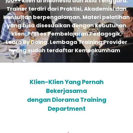
100++
klien di Indonesia dan Asia Tenggara.
Trainer terdiri dari Praktisi, Akademisi dan
Konsultan berpengalaman. Materi pelatihan
yang bisa disesuaikan dengan kebutuhan
klien. Proses Pembelajaran Pedagogik,
Learn By Doing. Lembaga Training Provider
yang sudah terdaftar Kemenkumham
Klien-Klien Yang Pernah
Bekerjasama
dengan Diorama Training
Department