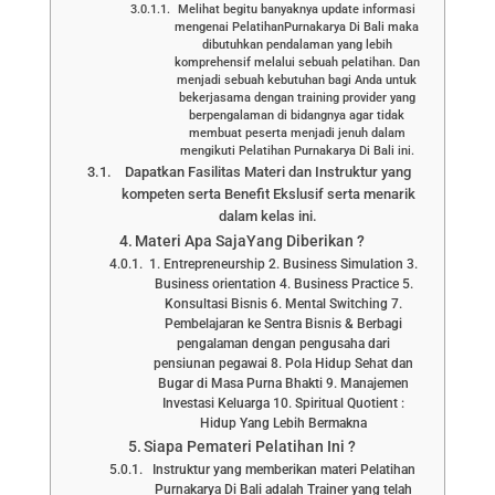
Melihat begitu banyaknya update informasi
mengenai PelatihanPurnakarya Di Bali maka
dibutuhkan pendalaman yang lebih
komprehensif melalui sebuah pelatihan. Dan
menjadi sebuah kebutuhan bagi Anda untuk
bekerjasama dengan training provider yang
berpengalaman di bidangnya agar tidak
membuat peserta menjadi jenuh dalam
mengikuti Pelatihan Purnakarya Di Bali ini.
Dapatkan Fasilitas Materi dan Instruktur yang
kompeten serta Benefit Ekslusif serta menarik
dalam kelas ini.
Materi Apa SajaYang Diberikan ?
1. Entrepreneurship 2. Business Simulation 3.
Business orientation 4. Business Practice 5.
Konsultasi Bisnis 6. Mental Switching 7.
Pembelajaran ke Sentra Bisnis & Berbagi
pengalaman dengan pengusaha dari
pensiunan pegawai 8. Pola Hidup Sehat dan
Bugar di Masa Purna Bhakti 9. Manajemen
Investasi Keluarga 10. Spiritual Quotient :
Hidup Yang Lebih Bermakna
Siapa Pemateri Pelatihan Ini ?
Instruktur yang memberikan materi Pelatihan
Purnakarya Di Bali adalah Trainer yang telah