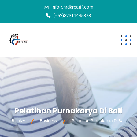
info@hrdkreatif.com
(+62)82311445878
Pelatihan Purnakarya Di Bali
Bisnizy
Business
Pelatihan Purnakarya Di Bali