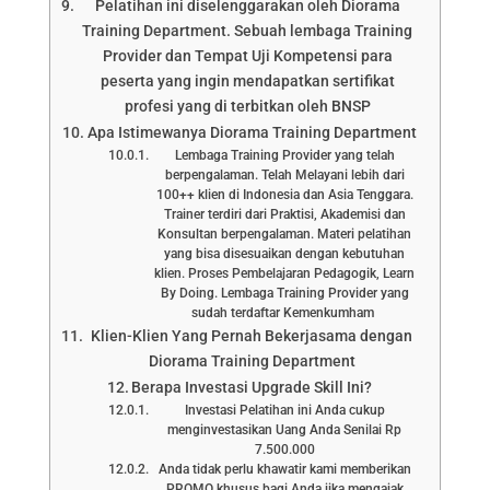
Pelatihan ini diselenggarakan oleh Diorama
Training Department. Sebuah lembaga Training
Provider dan Tempat Uji Kompetensi para
peserta yang ingin mendapatkan sertifikat
profesi yang di terbitkan oleh BNSP
Apa Istimewanya Diorama Training Department
Lembaga Training Provider yang telah
berpengalaman. Telah Melayani lebih dari
100++ klien di Indonesia dan Asia Tenggara.
Trainer terdiri dari Praktisi, Akademisi dan
Konsultan berpengalaman. Materi pelatihan
yang bisa disesuaikan dengan kebutuhan
klien. Proses Pembelajaran Pedagogik, Learn
By Doing. Lembaga Training Provider yang
sudah terdaftar Kemenkumham
Klien-Klien Yang Pernah Bekerjasama dengan
Diorama Training Department
Berapa Investasi Upgrade Skill Ini?
Investasi Pelatihan ini Anda cukup
menginvestasikan Uang Anda Senilai Rp
7.500.000
Anda tidak perlu khawatir kami memberikan
PROMO khusus bagi Anda jika mengajak