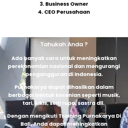
3. Business Owner
4. CEO Perusahaan
Tahukah Anda ?
Ada banyak cara untuk meningkatkan
perekonomian nasional dan mengurangi
pengangguran di Indonesia.
Purnakarya dapat dihasilkan dalam
berbagai bentuk kesenian seperti musik,
tari, lukis, seni rupa, sastra dll.
Dengan mengikuti Training Purnakarya Di
Bali, Anda dapat meningkatkan