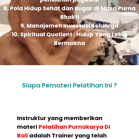
8. Pola Hidup Sehat dan Bugar di Masa Purna
Bhakti
9. Manajemen Investasi Keluarga
10. Spiritual Quotient : Hidup Yang Lebih
Bermakna
Siapa Pemateri Pelatihan Ini ?
Instruktur yang memberikan
materi
Pelatihan Purnakarya Di
Bali
adalah Trainer yang telah