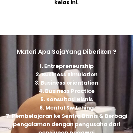
kelas ini.
Materi Apa SajaYang Diberikan ?
1. Entrepreneurship
2. Business Simulation
3. Business orientation
4. Business Practice
5. Konsultasi Bisnis
6. Mental Switching
7. Pembelajaran ke Sentra Bisnis & Berbagi
pengalaman dengan pengusaha dari
pensiunan pegawai