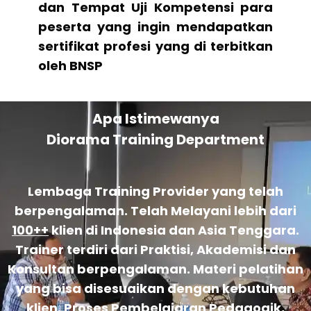
dan Tempat Uji Kompetensi para
peserta yang ingin mendapatkan
sertifikat profesi yang di terbitkan
oleh BNSP
Apa Istimewanya
Diorama Training Department
Lembaga Training Provider yang telah
berpengalaman. Telah Melayani lebih dari
100++
klien di Indonesia dan Asia Tenggara.
Trainer terdiri dari Praktisi, Akademisi dan
Konsultan berpengalaman. Materi pelatihan
yang bisa disesuaikan dengan kebutuhan
klien. Proses Pembelajaran Pedagogik,