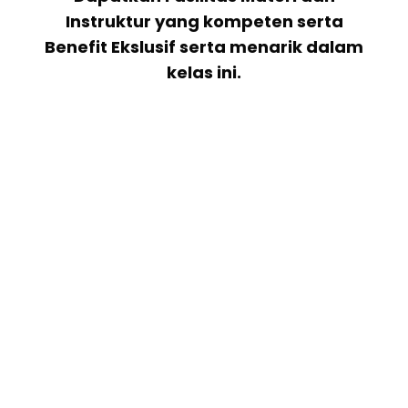
Instruktur yang kompeten serta
Benefit Ekslusif serta menarik dalam
kelas ini.
Materi Apa SajaYang Diberikan ?
1. ISO 9000 Family & Quality Principles
2. ISO 9001:2008 Requirements
+ Quality Management System
+ Management Responsibility
+ Resource Management
+ Product Realization