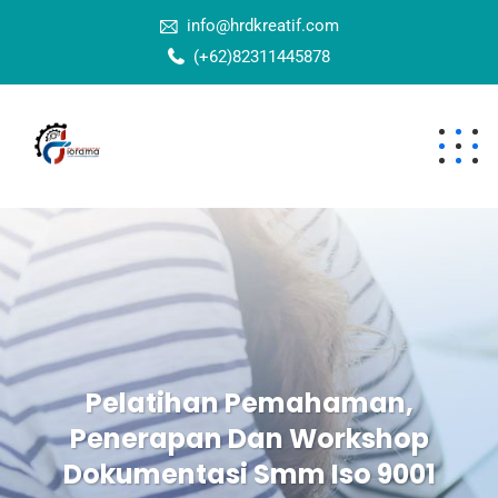
info@hrdkreatif.com
(+62)82311445878
Pelatihan Pemahaman,
Penerapan Dan Workshop
Dokumentasi Smm Iso 9001