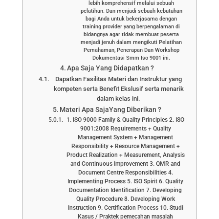
lebih komprehensif melalui sebuah
pelatihan. Dan menjadi sebuah kebutuhan
bagi Anda untuk bekerjasama dengan
training provider yang berpengalaman di
bidangnya agar tidak membuat peserta
menjadi jenuh dalam mengikuti Pelatihan
Pemahaman, Penerapan Dan Workshop
Dokumentasi Smm Iso 9001 ini.
Apa Saja Yang Didapatkan ?
Dapatkan Fasilitas Materi dan Instruktur yang
kompeten serta Benefit Ekslusif serta menarik
dalam kelas ini.
Materi Apa SajaYang Diberikan ?
1. ISO 9000 Family & Quality Principles 2. ISO
9001:2008 Requirements + Quality
Management System + Management
Responsibility + Resource Management +
Product Realization + Measurement, Analysis
and Continuous Improvement 3. QMR and
Document Centre Responsibilities 4.
Implementing Process 5. ISO Spirit 6. Quality
Documentation Identification 7. Developing
Quality Procedure 8. Developing Work
Instruction 9. Certification Process 10. Studi
Kasus / Praktek pemecahan masalah