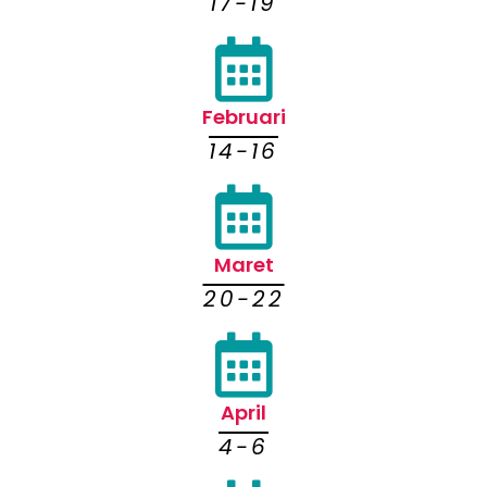
17-19
Februari
14-16
Maret
20-22
April
4-6