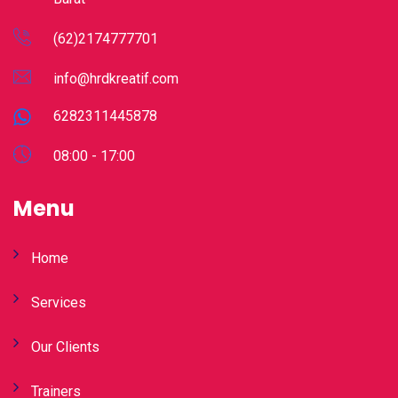
(62)2174777701
info@hrdkreatif.com
6282311445878
08:00 - 17:00
Menu
Home
Services
Our Clients
Trainers