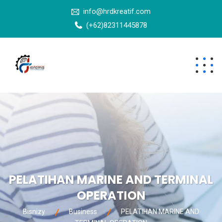
info@hrdkreatif.com
(+62)82311445878
PELATIHAN MARINE AND TERMINAL
OPERATION
Bisnizy
Business
PELATIHAN MARINE AND