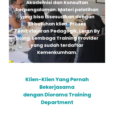
Akademisi dan Konsultan
berpengalaman. Materi pelatihan
yang bisa disesuaikan dengan
kebutuhan klien. Proses
Pembelajaran Pedagogik, Learn By
Doing. Lembaga Training Provider
yang sudah terdaftar
Kemenkumham
Klien-Klien Yang Pernah
Bekerjasama
dengan Diorama Training
Department