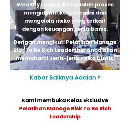
Wealthy Leader Risk adalah proses
mengidentifikasi, menilai dan
mengelola risiko yang terkait
dengan keuangan serta bisnis.
Dengan mengikuti Pelatihan Manage
Risk To Be Rich Leadership anda akan
memahami Jenis-jenis risiko bisnis.
Kabar Baiknya Adalah ?
Kami membuka Kelas Ekslusive
Pelatihan
Manage Risk To Be Rich
Leadership