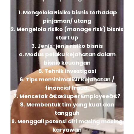
1. Mengelola Risiko bisnis terhadap
pinjaman/ utang
2. Mengelola risiko (manage risk) bisnis
start up
3. Jenis-jenis risiko bisnis
4. Modus pelaku kejahatan dalam
bisnis keuangan
5. Tehnik investigasi
6. Tips meminimalisir kejahatan /
financial fraud.
7. Mencetak â€œSuper Employeeâ€?
8. Membentuk tim yang kuat dan
tangguh
9. Menggali potensi diri masing masing
karyawan