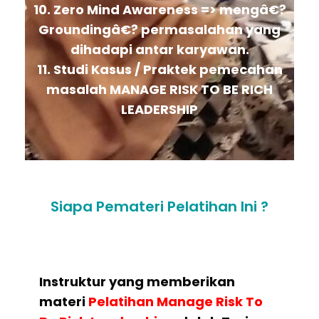
10. Zero Mind Awareness => mengâ€?
Groundingâ€? permasalahan yang
dihadapi antar karyawan.
11. Studi Kasus / Praktek pemecahan
masalah MANAGE RISK TO BE RICH
LEADERSHIP
Siapa Pemateri Pelatihan Ini ?
Instruktur yang memberikan
materi
Pelatihan
Manage Risk To