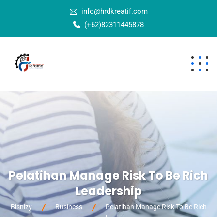
info@hrdkreatif.com
(+62)82311445878
Pelatihan Manage Risk To Be Rich
Leadership
Bisnizy
Business
Pelatihan Manage Risk To Be Rich