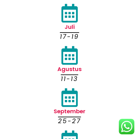
Juli
17-19
Agustus
11-13
September
25-27