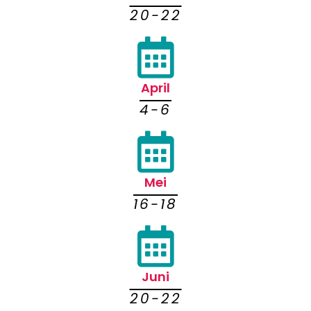
20-22
April
4-6
Mei
16-18
Juni
20-22