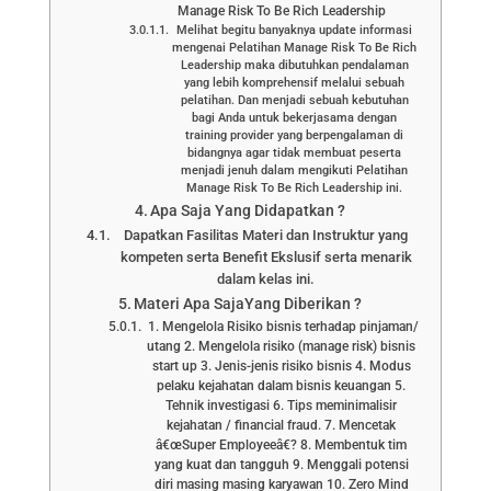
Manage Risk To Be Rich Leadership
Melihat begitu banyaknya update informasi
mengenai Pelatihan Manage Risk To Be Rich
Leadership maka dibutuhkan pendalaman
yang lebih komprehensif melalui sebuah
pelatihan. Dan menjadi sebuah kebutuhan
bagi Anda untuk bekerjasama dengan
training provider yang berpengalaman di
bidangnya agar tidak membuat peserta
menjadi jenuh dalam mengikuti Pelatihan
Manage Risk To Be Rich Leadership ini.
Apa Saja Yang Didapatkan ?
Dapatkan Fasilitas Materi dan Instruktur yang
kompeten serta Benefit Ekslusif serta menarik
dalam kelas ini.
Materi Apa SajaYang Diberikan ?
1. Mengelola Risiko bisnis terhadap pinjaman/
utang 2. Mengelola risiko (manage risk) bisnis
start up 3. Jenis-jenis risiko bisnis 4. Modus
pelaku kejahatan dalam bisnis keuangan 5.
Tehnik investigasi 6. Tips meminimalisir
kejahatan / financial fraud. 7. Mencetak
â€œSuper Employeeâ€? 8. Membentuk tim
yang kuat dan tangguh 9. Menggali potensi
diri masing masing karyawan 10. Zero Mind