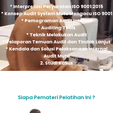
* Interpretasi Peryaratan ISO 9001:2015
* Konsep Audit System Mutu Mengacu ISO 9001
* Pemograman Audit Internal
* Auditing Tools
* Teknik Melakukan Audit
* Pelaporan Temuan Audit dan Tindak Lanjut
* Kendala dan Solusi Pelaksanaan Internal
Audit Mutu
2. Studi Kasus
Siapa Pemateri Pelatihan Ini ?