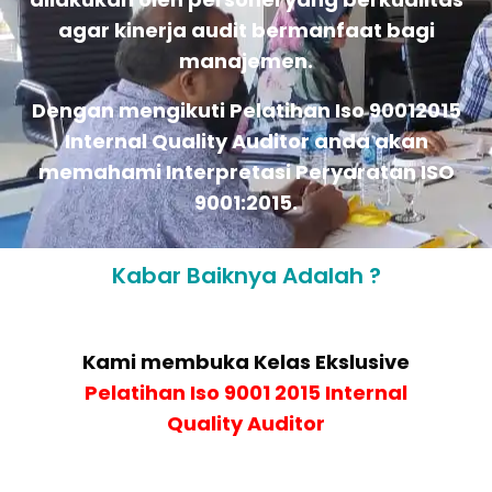
agar kinerja audit bermanfaat bagi
manajemen.
Dengan mengikuti Pelatihan Iso 90012015
Internal Quality Auditor anda akan
memahami Interpretasi Peryaratan ISO
9001:2015.
Kabar Baiknya Adalah ?
Kami membuka Kelas Ekslusive
Pelatihan
Iso 9001 2015 Internal
Quality Auditor