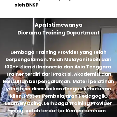
oleh BNSP
Apa Istimewanya
Diorama Training Department
Lembaga Training Provider yang telah
berpengalaman. Telah Melayani lebih dari
100++
klien di Indonesia dan Asia Tenggara.
Trainer terdiri dari Praktisi, Akademisi dan
Konsultan berpengalaman. Materi pelatihan
yang bisa disesuaikan dengan kebutuhan
klien. Proses Pembelajaran Pedagogik,
Learn By Doing. Lembaga Training Provider
yang sudah terdaftar Kemenkumham