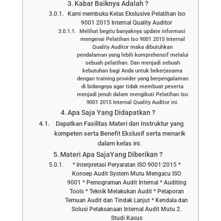
Kabar Baiknya Adalah ?
Kami membuka Kelas Ekslusive Pelatihan Iso
9001 2015 Internal Quality Auditor
Melihat begitu banyaknya update informasi
mengenai Pelatihan Iso 9001 2015 Internal
Quality Auditor maka dibutuhkan
pendalaman yang lebih komprehensif melalui
sebuah pelatihan. Dan menjadi sebuah
kebutuhan bagi Anda untuk bekerjasama
dengan training provider yang berpengalaman
di bidangnya agar tidak membuat peserta
menjadi jenuh dalam mengikuti Pelatihan Iso
9001 2015 Internal Quality Auditor ini.
Apa Saja Yang Didapatkan ?
Dapatkan Fasilitas Materi dan Instruktur yang
kompeten serta Benefit Ekslusif serta menarik
dalam kelas ini.
Materi Apa SajaYang Diberikan ?
* Interpretasi Peryaratan ISO 9001:2015 *
Konsep Audit System Mutu Mengacu ISO
9001 * Pemograman Audit Internal * Auditing
Tools * Teknik Melakukan Audit * Pelaporan
Temuan Audit dan Tindak Lanjut * Kendala dan
Solusi Pelaksanaan Internal Audit Mutu 2.
Studi Kasus