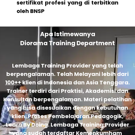
sertifikat profesi yang di terbitkan
oleh BNSP
Apa Istimewanya
Diorama Training Department
Lembaga Training Provider yang telah
berpengalaman. Telah Melayani lebih dari
100++
klien di Indonesia dan Asia Tenggara.
Trainer terdiri dari Praktisi, Akademisi dan
Konsultan berpengalaman. Materi pelatihan
yang bisa disesuaikan dengan kebutuhan
klien. Proses Pembelajaran Pedagogik,
Learn By Doing. Lembaga Training Provider
yang sudah terdaftar Kemenkumham