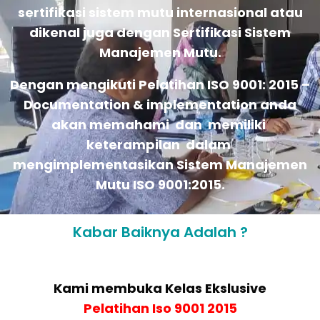
sertifikasi sistem mutu internasional atau
dikenal juga dengan Sertifikasi Sistem
Manajemen Mutu.
Dengan mengikuti Pelatihan ISO 9001: 2015 –
Documentation & implementation anda
akan memahami dan memiliki
keterampilan dalam
mengimplementasikan Sistem Manajemen
Mutu ISO 9001:2015.
Kabar Baiknya Adalah ?
Kami membuka Kelas Ekslusive
Pelatihan
Iso 9001 2015