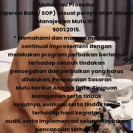
Mutu atau Prosedur
Operasi Baku/ SOP) sesuai persyaratan Sistem
Manajemen Mutu ISO
9001:2015.
* Memahami dan mampu melakukan
continual improvement dengan
melakukan program perbaikan berlanjut
terhadap seluruh tindakan
pencegahan dan perbaikan yang harus
dilakukan, Pencapaian Sasaran
Mutu berikut Analisis Data, Tinjauan
Manajemen serta tindak
lanjutnya, evaluasi serta tindak lanjut
terhadap hasil kegiatan
audit, serta implementasi seluruh tindakan
pencapaian terhadap