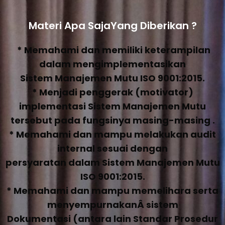
Materi Apa SajaYang Diberikan ?
* Memahami dan memiliki keterampilan
dalam mengimplementasikan
Sistem Manajemen Mutu ISO 9001:2015.
* Menjadi penggerak (motivator)
implementasi Sistem Manajemen Mutu
tersebut pada fungsinya masing-masing .
* Memahami dan mampu melakukan audit
internal sesuai dengan
persyaratan dalam Sistem Manajemen Mutu
ISO 9001:2015.
* Memahami dan mampu memelihara serta
menyempurnakanÂ sistem
Dokumentasi (antara lain Standar Prosedur