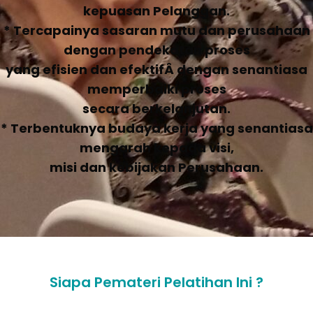
kepuasan Pelanggan.
* Tercapainya sasaran mutu dan perusahaan
dengan pendekatan proses
yang efisien dan efektifÂ dengan senantiasa
memperbaiki proses
secara berkelanjutan.
* Terbentuknya budaya kerja yang senantiasa
mengarah kepada visi,
misi dan kebijakan Perusahaan.
Siapa Pemateri Pelatihan Ini ?