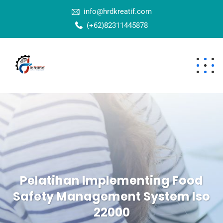
info@hrdkreatif.com
(+62)82311445878
Pelatihan Implementing Food
Safety Management System Iso
22000