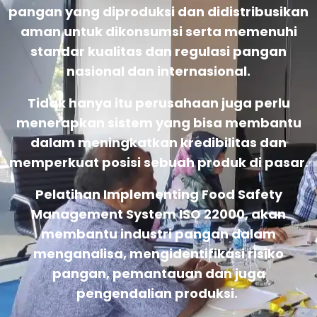
pangan yang diproduksi dan didistribusikan
aman untuk dikonsumsi serta memenuhi
standar kualitas dan regulasi pangan
nasional dan internasional.
Tidak hanya itu perusahaan juga perlu
menerapkan sistem yang bisa membantu
dalam meningkatkan kredibilitas dan
memperkuat posisi sebuah produk di pasar.
Pelatihan Implementing Food Safety
Management System ISO 22000, akan
membantu industri pangan dalam
menganalisa, mengidentifikasi risiko
pangan, pemantauan dan juga
pengendalian produksi.