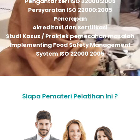
Pengantar seri ISO 22000:2005
Persyaratan ISO 22000:2005
Penerapan
Akreditasi dan Sertifikasi
Studi Kasus / Praktek pemecahan masalah
Implementing Food Safety Management
System ISO 22000 2005
Siapa Pemateri Pelatihan Ini ?