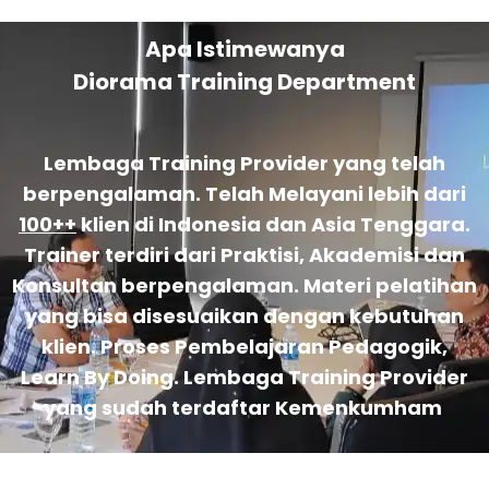
Apa Istimewanya
Diorama Training Department
Lembaga Training Provider yang telah
berpengalaman. Telah Melayani lebih dari
100++
klien di Indonesia dan Asia Tenggara.
Trainer terdiri dari Praktisi, Akademisi dan
Konsultan berpengalaman. Materi pelatihan
yang bisa disesuaikan dengan kebutuhan
klien. Proses Pembelajaran Pedagogik,
Learn By Doing. Lembaga Training Provider
yang sudah terdaftar Kemenkumham