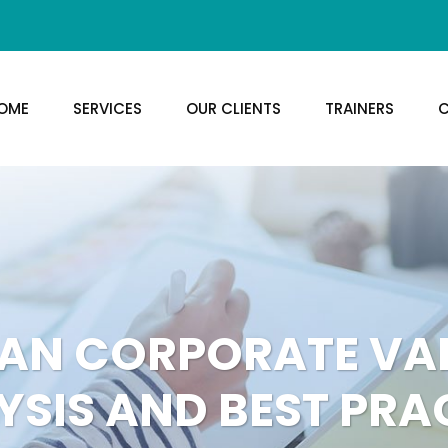
OME
SERVICES
OUR CLIENTS
TRAINERS
C
HAN CORPORATE VA
YSIS AND BEST PRA