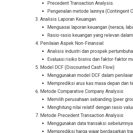
Precedent Transaction Analysis.
Pengenalan metode lainnya (Contingent Cla
Analisis Laporan Keuangan:
Menguasai laporan keuangan (neraca, laba 
Rasio-rasio keuangan yang relevan dalam 
Penilaian Aspek Non-Finansial:
Analisis industri dan prospek pertumbuha
Evaluasi risiko bisnis dan faktor-faktor 
Model DCF (Discounted Cash Flow):
Menggunakan model DCF dalam penilaian
Memprediksi arus kas masa depan dan tin
Metode Comparative Company Analysis:
Memilih perusahaan sebanding (peer grou
Menghitung nilai relatif dengan rasio valua
Metode Precedent Transaction Analysis:
Menggunakan data transaksi sebelumnya 
Memprediksi harga wajar berdasarkan tr