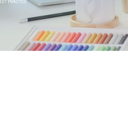
BEST PRACTICE