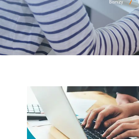
Bisnizy