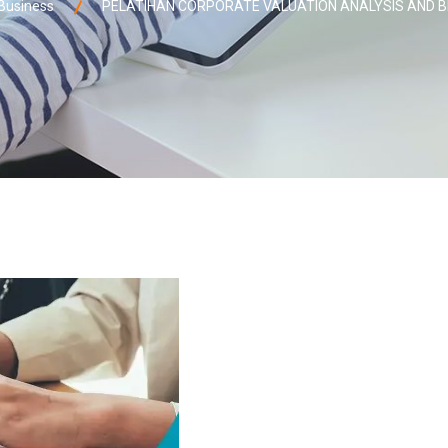
Business
PELATIHAN CORPORATE VALUATION ANALYSIS AND 