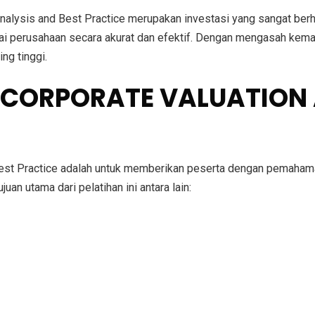
Analysis and Best Practice merupakan investasi yang sangat berh
ai perusahaan secara akurat dan efektif. Dengan mengasah kema
ng tinggi.
CORPORATE VALUATION 
 Best Practice adalah untuk memberikan peserta dengan pemaham
uan utama dari pelatihan ini antara lain: