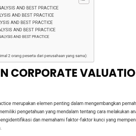
NALYSIS AND BEST PRACTICE
YSIS AND BEST PRACTICE
YSIS AND BEST PRACTICE
LYSIS AND BEST PRACTICE
ALYSIS AND BEST PRACTICE
inimal 2 orang peserta dari perusahaan yang sama):
HAN CORPORATE VALUATI
Practice merupakan elemen penting dalam mengembangkan pemaham
memiliki pengetahuan yang mendalam tentang cara melakukan anal
 mengidentifikasi dan memahami faktor-faktor kunci yang mempe
.