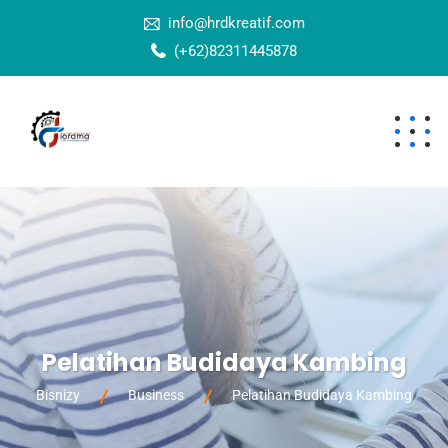
info@hrdkreatif.com
(+62)82311445878
Pelatihan Budidaya Kambing
Bisnizy
Business
Pelatihan Budidaya Kambing