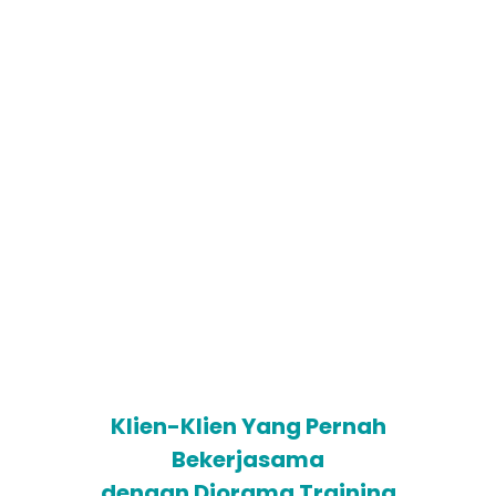
Indonesia dan Asia Tenggara.
Trainer terdiri dari Praktisi,
Akademisi dan Konsultan
berpengalaman. Materi pelatihan
yang bisa disesuaikan dengan
kebutuhan klien. Proses
Pembelajaran Pedagogik, Learn By
Doing. Lembaga Training Provider
yang sudah terdaftar
Kemenkumham
Klien-Klien Yang Pernah
Bekerjasama
dengan Diorama Training