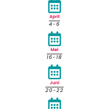
April
4-6
Mei
16-18
Juni
20-22