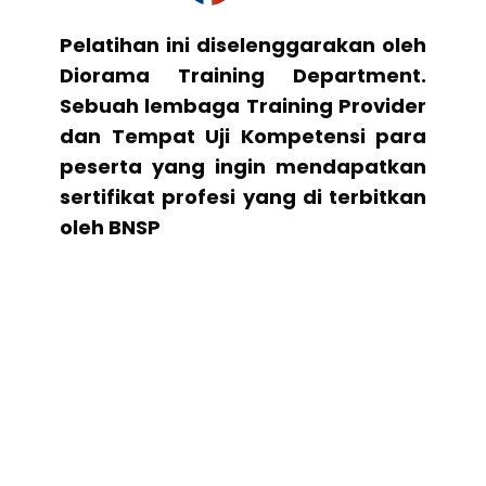
Pelatihan ini diselenggarakan oleh
Diorama Training Department.
Sebuah lembaga Training Provider
dan Tempat Uji Kompetensi para
peserta yang ingin mendapatkan
sertifikat profesi yang di terbitkan
oleh BNSP
Apa Istimewanya
Diorama Training Department
Lembaga Training Provider yang
telah berpengalaman. Telah
Melayani lebih dari
100++
klien di