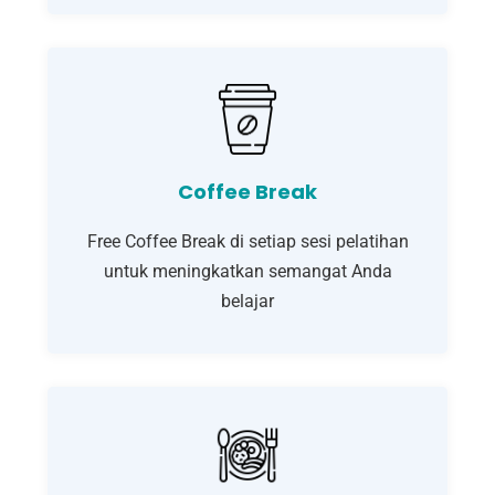
Coffee Break
Free Coffee Break di setiap sesi pelatihan
untuk meningkatkan semangat Anda
belajar