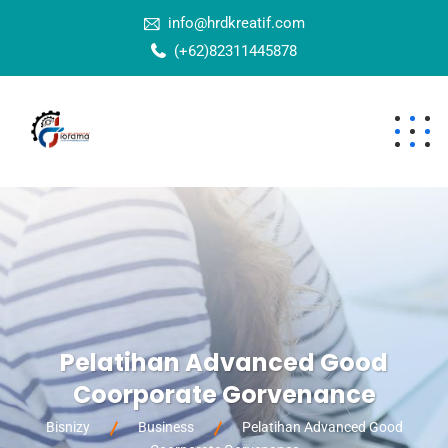
info@hrdkreatif.com
(+62)82311445878
Pelatihan Advanced Good
Coorporate Gorvenance
Bisnizy
Business
Pelatihan Advanced Good