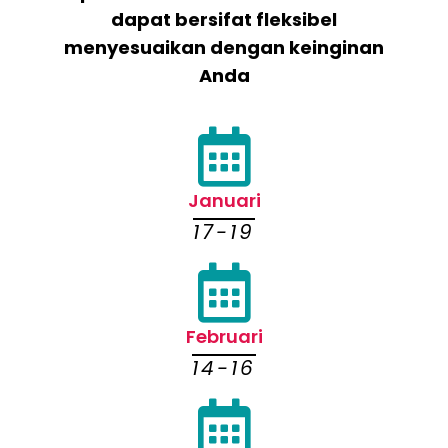
dapat bersifat fleksibel
menyesuaikan dengan keinginan
Anda
Januari
17-19
Februari
14-16