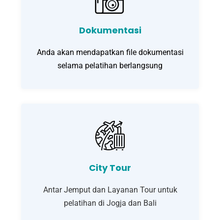
Dokumentasi
Anda akan mendapatkan file dokumentasi
selama pelatihan berlangsung
City Tour
Antar Jemput dan Layanan Tour untuk
pelatihan di Jogja dan Bali