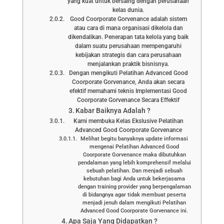
yang kuat untuk bersaing dengan perusahaan
kelas dunia.
Good Coorporate Gorvenance adalah sistem
atau cara di mana organisasi dikelola dan
dikendalikan. Penerapan tata kelola yang baik
dalam suatu perusahaan mempengaruhi
kebijakan strategis dan cara perusahaan
menjalankan praktik bisnisnya.
Dengan mengikuti Pelatihan Advanced Good
Coorporate Gorvenance, Anda akan secara
efektif memahami teknis Implementasi Good
Coorporate Gorvenance Secara Effektif
Kabar Baiknya Adalah ?
Kami membuka Kelas Ekslusive Pelatihan
Advanced Good Coorporate Gorvenance
Melihat begitu banyaknya update informasi
mengenai Pelatihan Advanced Good
Coorporate Gorvenance maka dibutuhkan
pendalaman yang lebih komprehensif melalui
sebuah pelatihan. Dan menjadi sebuah
kebutuhan bagi Anda untuk bekerjasama
dengan training provider yang berpengalaman
di bidangnya agar tidak membuat peserta
menjadi jenuh dalam mengikuti Pelatihan
Advanced Good Coorporate Gorvenance ini.
Apa Saja Yang Didapatkan ?