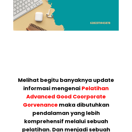
Melihat begitu banyaknya update
informasi mengenai
Pelatihan
Advanced Good Coorporate
Gorvenance
maka dibutuhkan
pendalaman yang lebih
komprehensif melalui sebuah
pelatihan. Dan menjadi sebuah