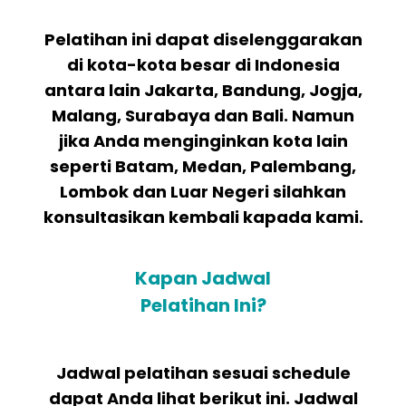
Pelatihan ini dapat diselenggarakan
di kota-kota besar di Indonesia
antara lain Jakarta, Bandung, Jogja,
Malang, Surabaya dan Bali. Namun
jika Anda menginginkan kota lain
seperti Batam, Medan, Palembang,
Lombok dan Luar Negeri silahkan
konsultasikan kembali kapada kami.
Kapan Jadwal
Pelatihan Ini?
Jadwal pelatihan sesuai schedule
dapat Anda lihat berikut ini. Jadwal