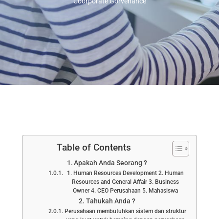
Coorporate Gorvenance
Table of Contents
Apakah Anda Seorang ?
1. Human Resources Development 2. Human
Resources and General Affair 3. Business
Owner 4. CEO Perusahaan 5. Mahasiswa
Tahukah Anda ?
Perusahaan membutuhkan sistem dan struktur