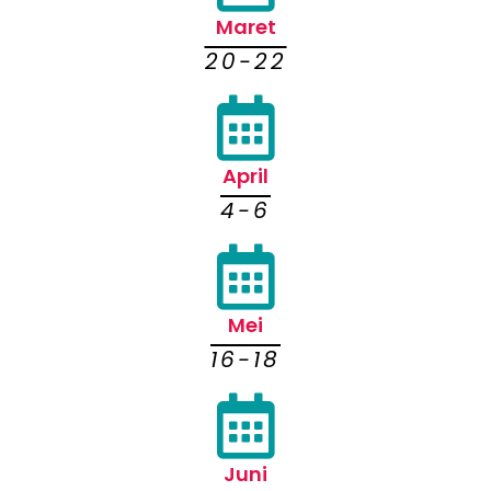
Maret
20-22
April
4-6
Mei
16-18
Juni