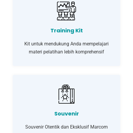
Training Kit
Kit untuk mendukung Anda mempelajari
materi pelatihan lebih komprehensif
Souvenir
Souvenir Otentik dan Eksklusif Marcom