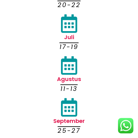
20-22
Juli
17-19
Agustus
11-13
September
25-27