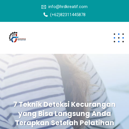
info@hrdkreatif.com
(+62)82311445878
7 Teknik Deteksi Kecurangan
yang Bisa Langsung Anda
Terapkan Setelah Pelatihan