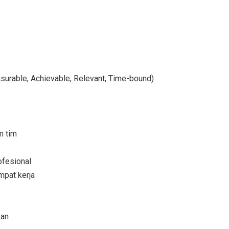
urable, Achievable, Relevant, Time-bound)
m tim
ofesional
pat kerja
kan