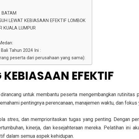
R BATAM
GUH LEWAT KEBIASAAN EFEKTIF LOMBOK
R KUALA LUMPUR
Medan:
ali Tahun 2024 Ini :
 orang peserta dari perusahaan yang sama):
G KEBIASAAN EFEKTIF
 dirancang untuk membantu peserta mengembangkan rutinitas pr
n memahami pentingnya perencanaan, manajemen waktu, dan fokus 
a stres, dan memprioritaskan tugas yang penting. Dengan pende
umbuhan, kinerja, dan kesejahteraan mereka. Pelatihan ini ak
ktif dalam semua aspek kehidupan.