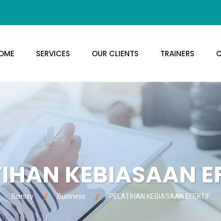
OME
SERVICES
OUR CLIENTS
TRAINERS
C
IHAN KEBIASAAN E
Bisnizy
Business
PELATIHAN KEBIASAAN EFEKTIF