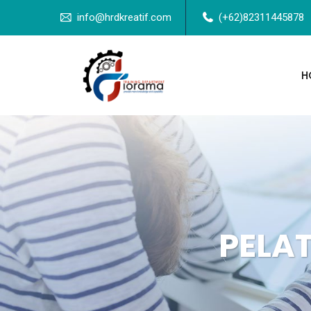
info@hrdkreatif.com
(+62)82311445878
H
PELAT